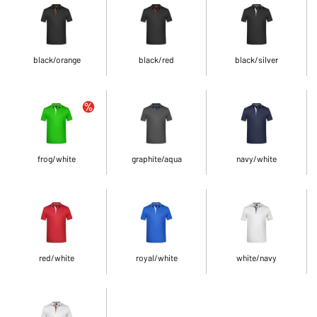
black/orange
black/red
black/silver
frog/white
graphite/aqua
navy/white
red/white
royal/white
white/navy