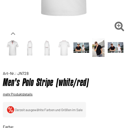
Sie möchten gerne für Ihren privaten Bedarf
einkaufen?
Hier geht's zu unserem Endkundenshop

Art-Nr.: JN728
Men's Polo Stripe (white/red)
mehr Produktdetails
Derzeit ausgewählte Farben und Größen im Sale