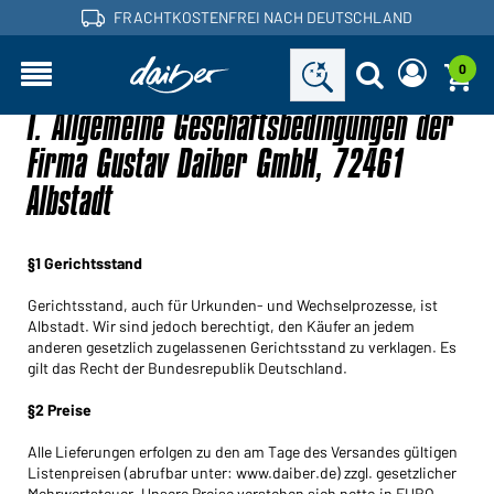
FRACHTKOSTENFREI NACH DEUTSCHLAND
0
I. Allgemeine Geschäftsbedingungen der
Sind Sie ein Händler und haben bereits ein
Neues Passwort anfordern
Kundenkonto?
Benutzername:
Firma Gustav Daiber GmbH, 72461
Benutzername:
Albstadt
E-Mail-Adresse:
Passwort:
§1 Gerichtsstand
Zurück
Jetzt anfordern
zum Login
Gerichtsstand, auch für Urkunden- und Wechselprozesse, ist
Passwort
Albstadt. Wir sind jedoch berechtigt, den Käufer an jedem
Einloggen
vergessen?
anderen gesetzlich zugelassenen Gerichtsstand zu verklagen. Es
gilt das Recht der Bundesrepublik Deutschland.
Sie möchten Händler werden?
§2 Preise
Jetzt Kunde werden!
Alle Lieferungen erfolgen zu den am Tage des Versandes gültigen
Listenpreisen (abrufbar unter: www.daiber.de) zzgl. gesetzlicher
Mehrwertsteuer. Unsere Preise verstehen sich netto in EURO,