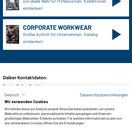
Die ideale Wahl für Professionals: Kollektionen
entdecken!
CORPORATE WORKWEAR
Großer Auftritt für Unternehmen: Katalog
entdecken!
Daiber Kontaktdaten:
Gustav Daiber GmbH
Vor dem Weißen Stein 25-31
Deutsch
Datenschutzbestimmungen
D-72461 Albstadt
Wir verwenden Cookies
Wir können diese zur Analyse unserer Besucherdaten platzieren, um unsere
Webseite zu verbessern, personalisierte Inhalte anzuzeigen und Ihnen ein
großartiges Webseiten-Erlebnis zu bieten. Für weitere Informationen zu den von
Kataloge herunterladen oder bestellen
uns verwendeten Cookies öffnen Sie die Einstellungen.
Zu den Katalogen