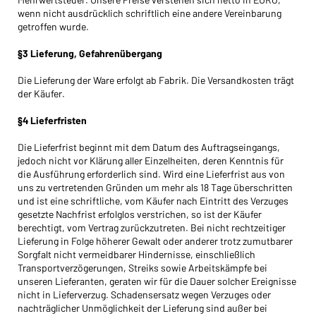
wenn nicht ausdrücklich schriftlich eine andere Vereinbarung
Sie möchten gerne für Ihren privaten Bedarf
getroffen wurde.
einkaufen?
Hier geht's zu unserem Endkundenshop
§3 Lieferung, Gefahrenübergang
Die Lieferung der Ware erfolgt ab Fabrik. Die Versandkosten trägt
der Käufer.
§4 Lieferfristen
Die Lieferfrist beginnt mit dem Datum des Auftragseingangs,
jedoch nicht vor Klärung aller Einzelheiten, deren Kenntnis für
die Ausführung erforderlich sind. Wird eine Lieferfrist aus von
uns zu vertretenden Gründen um mehr als 18 Tage überschritten
und ist eine schriftliche, vom Käufer nach Eintritt des Verzuges
gesetzte Nachfrist erfolglos verstrichen, so ist der Käufer
berechtigt, vom Vertrag zurückzutreten. Bei nicht rechtzeitiger
Lieferung in Folge höherer Gewalt oder anderer trotz zumutbarer
Sorgfalt nicht vermeidbarer Hindernisse, einschließlich
Transportverzögerungen, Streiks sowie Arbeitskämpfe bei
unseren Lieferanten, geraten wir für die Dauer solcher Ereignisse
nicht in Lieferverzug. Schadensersatz wegen Verzuges oder
nachträglicher Unmöglichkeit der Lieferung sind außer bei