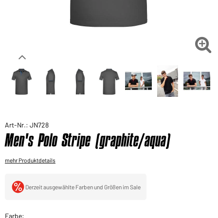
Sie möchten gerne für Ihren privaten Bedarf
einkaufen?
Hier geht's zu unserem Endkundenshop

Art-Nr.: JN728
Men's Polo Stripe (graphite/aqua)
mehr Produktdetails
Derzeit ausgewählte Farben und Größen im Sale