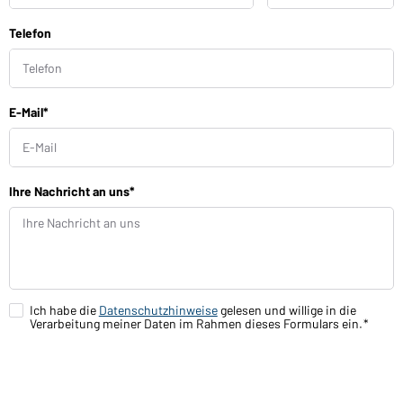
u
z
s
a
Telefon
n
h
u
l
m
m
e
r
E-Mail*
Ihre Nachricht an uns*
Ich habe die
Datenschutzhinweise
gelesen und willige in die
Verarbeitung meiner Daten im Rahmen dieses Formulars ein.