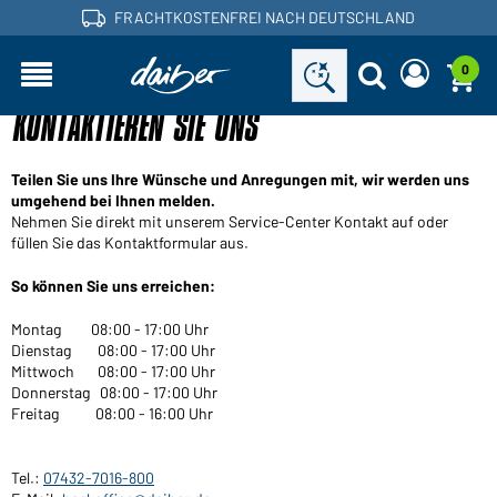
FRACHTKOSTENFREI NACH DEUTSCHLAND
0
KONTAKTIEREN SIE UNS
Sind Sie ein Händler und haben bereits ein
Neues Passwort anfordern
Kundenkonto?
Benutzername:
Benutzername:
Teilen Sie uns Ihre Wünsche und Anregungen mit, wir werden uns
umgehend bei Ihnen melden.
E-Mail-Adresse:
Nehmen Sie direkt mit unserem Service-Center Kontakt auf oder
füllen Sie das Kontaktformular aus.
Passwort:
Zurück
So können Sie uns erreichen:
Jetzt anfordern
zum Login
Passwort
Einloggen
Montag 08:00 - 17:00 Uhr
vergessen?
Dienstag 08:00 - 17:00 Uhr
Mittwoch 08:00 - 17:00 Uhr
Donnerstag 08:00 - 17:00 Uhr
Sie möchten Händler werden?
Freitag 08:00 - 16:00 Uhr
Jetzt Kunde werden!
Tel.:
07432-7016-800