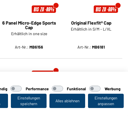
BIS ZU -86%
BIS ZU -66%
6 Panel Micro-Edge Sports
Original Flexfit® Cap
Cap
Erhältlich in S/M - L/XL
Erhältlich in one size
ndig
Performance
Funktional
Werbung
Einstellungen
Einstellungen
Alles ablehnen
n
speichern
anpassen
Art-Nr.:
MB6156
Art-Nr.:
MB6181
Zuletzt angesehen