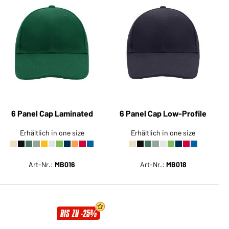
Sie möchten gerne für Ihren
privaten Bedarf einkaufen?
Hier geht's zu unserem
Endkundenshop
6 Panel Cap Laminated
6 Panel Cap Low-Profile
Erhältlich in one size
Erhältlich in one size
Art-Nr.:
MB016
Art-Nr.:
MB018
BIS ZU -25%