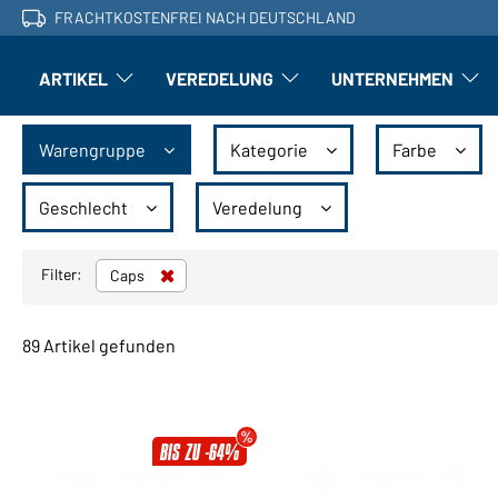
FRACHTKOSTENFREI NACH DEUTSCHLAND
ARTIKEL
VEREDELUNG
UNTERNEHMEN
Artikel: Untermenü öffnen
Veredelung: Untermenü öffnen
Untern
Warengruppe
Kategorie
Farbe
Geschlecht
Veredelung
Filter:
Caps
89 Artikel gefunden
BIS ZU -64%