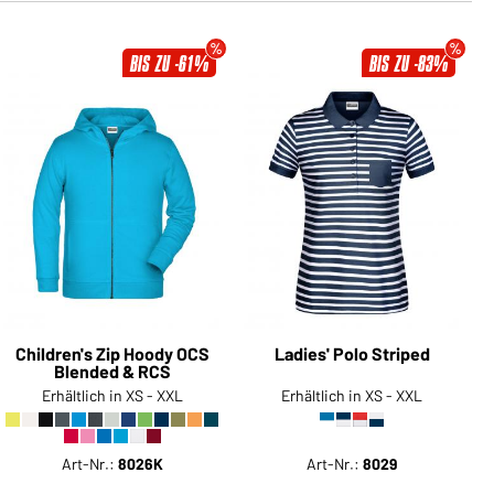
BIS ZU -61%
BIS ZU -83%
Children's Zip Hoody OCS
Ladies' Polo Striped
Blended & RCS
Erhältlich in XS - XXL
Erhältlich in XS - XXL
Art-Nr.:
8026K
Art-Nr.:
8029