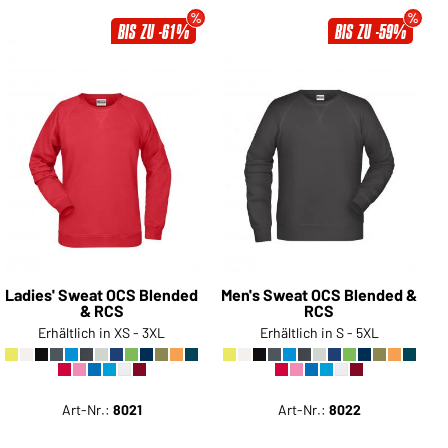
BIS ZU -61%
BIS ZU -59%
Ladies' Sweat OCS Blended
Men's Sweat OCS Blended &
& RCS
RCS
Erhältlich in XS - 3XL
Erhältlich in S - 5XL
Art-Nr.:
8021
Art-Nr.:
8022