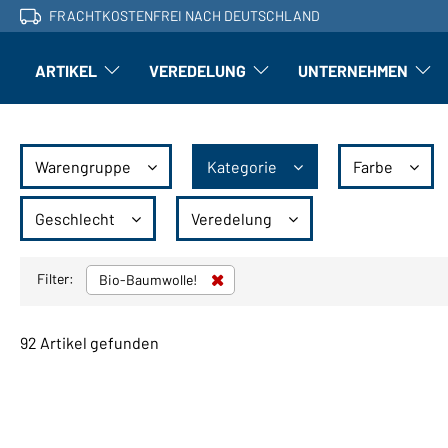
FRACHTKOSTENFREI NACH DEUTSCHLAND
ARTIKEL
VEREDELUNG
UNTERNEHMEN
Artikel: Untermenü öffnen
Veredelung: Untermenü öffnen
Untern
Warengruppe
Kategorie
Farbe
Geschlecht
Veredelung
Filter:
Bio-Baumwolle!
92 Artikel gefunden