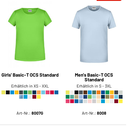
Sie möchten gerne für Ihren
privaten Bedarf einkaufen?
Hier geht's zu unserem
Endkundenshop
Girls' Basic-T OCS Standard
Men's Basic-T OCS
Standard
Erhältlich in XS - XXL
Erhältlich in S - 3XL
Art-Nr.:
8007G
Art-Nr.:
8008