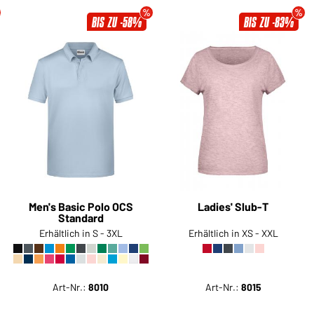
BIS ZU -58%
BIS ZU -83%
Men's Basic Polo OCS
Ladies' Slub-T
Standard
Erhältlich in S - 3XL
Erhältlich in XS - XXL
Art-Nr.:
8010
Art-Nr.:
8015