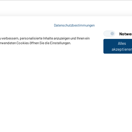
Datenschutzbestimmungen
Oversized Sweat Hoody
Notwe
UNISEX OCS Blended & RCS
verbessern, personalisierte Inhalte anzuzeigen und Ihnen ein
Erhältlich in XXS - 3XL
erwendeten Cookies öffnen Sie die Einstellungen.
Alles
akzeptiere
Sweat-Hoody colour-block
UNISEX OCS Blended & RCS
Erhältlich in XXS - 3XL
Art-Nr.:
8051
Art-Nr.:
8052