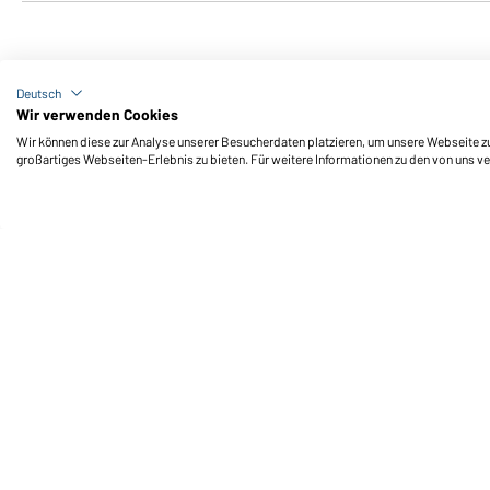
Deutsch
Wir verwenden Cookies
Wir können diese zur Analyse unserer Besucherdaten platzieren, um unsere Webseite zu 
großartiges Webseiten-Erlebnis zu bieten. Für weitere Informationen zu den von uns v
T-Shirt colour-block
Polo colour-block UNISEX
UNISEX OCS Standard
OCS Standard
Erhältlich in XXS - 3XL
Erhältlich in XXS - 3XL
Art-Nr.:
8049
Art-Nr.:
8050