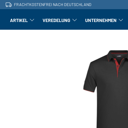
FRACHTKOSTENFREI NACH DEUTSCHLAND
ARTIKEL
VEREDELUNG
UNTERNEHMEN
Artikel: Untermenü öffnen
Veredelung: Untermenü öffnen
Untern