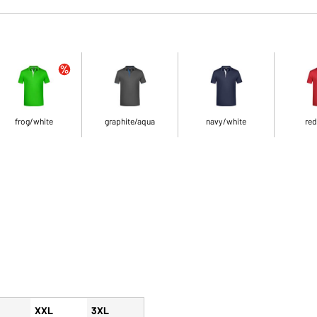
frog/white
graphite/aqua
navy/white
red
XXL
3XL