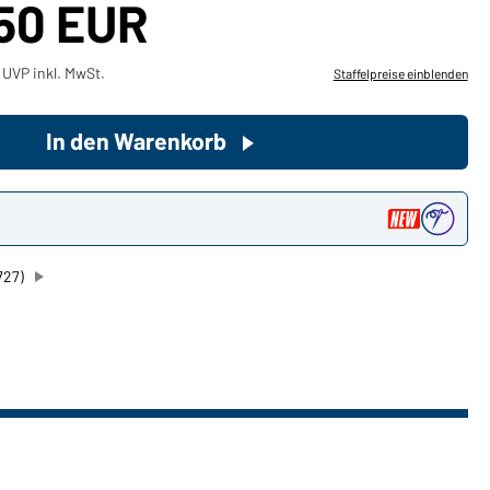
,50 EUR
Sie möchten gerne für Ihren
 UVP inkl. MwSt.
Staffelpreise einblenden
privaten Bedarf einkaufen?
Hier geht's zu unserem
Endkundenshop
In den Warenkorb
n
727)