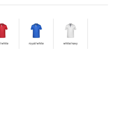
/white
royal/white
white/navy