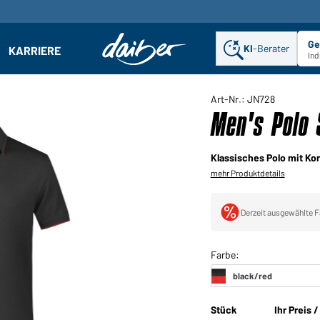
Ge
KI
-Berater
KARRIERE
ehmen: Untermenü öffnen
Ind
Art-Nr.: JN728
Men's Polo 
Klassisches Polo mit Kon
mehr Produktdetails
Derzeit ausgewählte F
Stück
Ihr Preis 