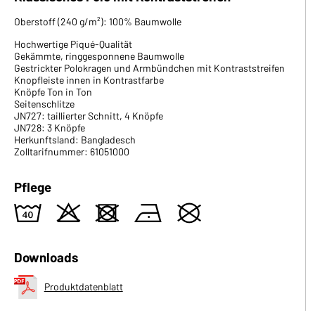
Oberstoff (240 g/m²): 100% Baumwolle
Hochwertige Piqué-Qualität
Gekämmte, ringgesponnene Baumwolle
Gestrickter Polokragen und Armbündchen mit Kontraststreifen
Knopfleiste innen in Kontrastfarbe
Knöpfe Ton in Ton
Seitenschlitze
JN727: taillierter Schnitt, 4 Knöpfe
JN728: 3 Knöpfe
Herkunftsland: Bangladesch
Zolltarifnummer: 61051000
Pflege
8
o
d
n
U
Downloads
Produktdatenblatt