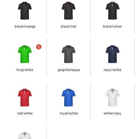
black/orange
black/red
black/silver
frog/white
graphite/aqua
navy/white
red/white
royal/white
white/navy