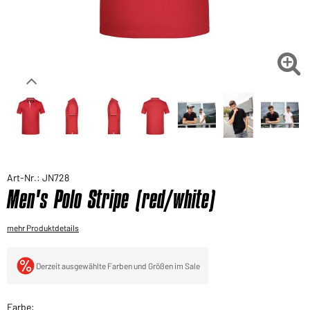
Sie möchten gerne für Ihren privaten Bedarf
einkaufen?
Hier geht's zu unserem Endkundenshop

Art-Nr.: JN728
Men's Polo Stripe (red/white)
mehr Produktdetails
Derzeit ausgewählte Farben und Größen im Sale