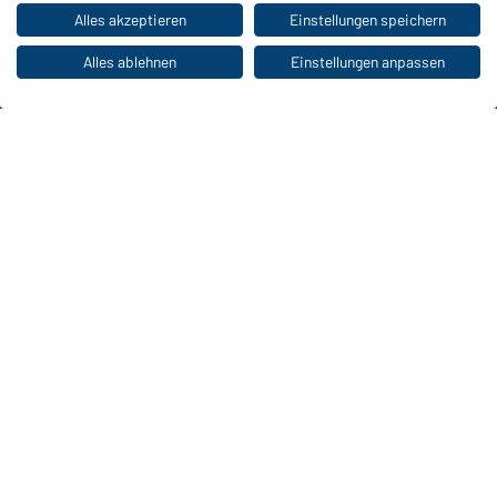
Alles akzeptieren
Einstellungen speichern
Zum Privatkunden-Shop
Alles ablehnen
Einstellungen anpassen
Daiber Service
Ihre Ansprechpartner
Außendienst anfordern
Kontaktformular
Frachtkosten
FAQ / User Manual
Lagerbestand abfragen
Meldeportal nach Hinweisgeberschutz
Funktionen & Pflege
Produkteigenschaften
Pflegehinweise
Größen
Farben