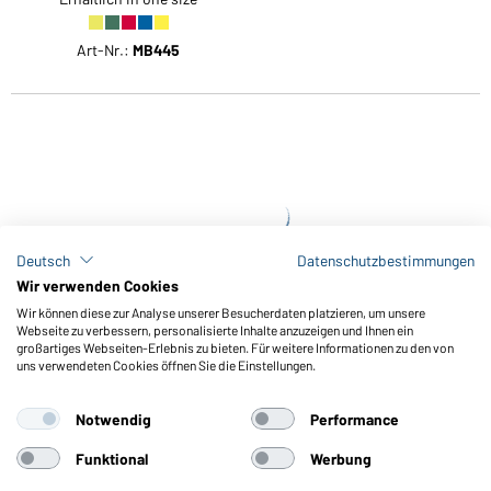
Art-Nr.:
MB445
Weitere
Artikel
anzeigen
Unsere Handtücher sind in vielen
Deutsch
Datenschutzbestimmungen
Qualitäten, Größen und Farben
Wir verwenden Cookies
erhältlich. Vom Waschlappen über das
Wir können diese zur Analyse unserer Besucherdaten platzieren, um unsere
Webseite zu verbessern, personalisierte Inhalte anzuzeigen und Ihnen ein
Gästetuch bis zum Duschtuch,
großartiges Webseiten-Erlebnis zu bieten. Für weitere Informationen zu den von
uns verwendeten Cookies öffnen Sie die Einstellungen.
Badetuch und Saunatuch.
Notwendig
Performance
Funktional
Werbung