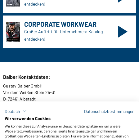
entdecken!
CORPORATE WORKWEAR
Großer Auftritt für Unternehmen: Katalog
entdecken!
Daiber Kontaktdaten:
Gustav Daiber GmbH
Vor dem Weißen Stein 25-31
D-72461 Albstadt
Deutsch
Datenschutzbestimmungen
Wir verwenden Cookies
Kataloge herunterladen oder bestellen
Wir können diese zur Analyse unserer Besucherdaten platzieren, um unsere
Webseite zu verbessern, personalisierte Inhalte anzuzeigen und Ihnen ein
Zu den Katalogen
großartiges Webseiten-Erlebnis zu bieten. Für weitere Informationen zu den von