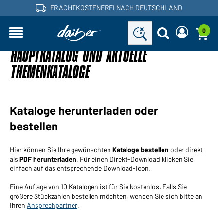
FRACHTKOSTENFREI NACH DEUTSCHLAND
0
HAUPTKATALOG UND AKTUELLE
Sind Sie ein Händler und haben bereits ein
Neues Passwort anfordern
Kundenkonto?
Benutzername:
THEMENKATALOGE
Benutzername:
E-Mail-Adresse:
Passwort:
Kataloge herunterladen oder
bestellen
Zurück
Jetzt anfordern
zum Login
Passwort
Einloggen
vergessen?
Hier können Sie Ihre gewünschten
Kataloge bestellen
oder direkt
als
PDF herunterladen
. Für einen Direkt-Download klicken Sie
einfach auf das entsprechende Download-Icon.
Sie möchten Händler werden?
Eine Auflage von 10 Katalogen ist für Sie kostenlos. Falls Sie
Jetzt Kunde werden!
größere Stückzahlen bestellen möchten, wenden Sie sich bitte an
Ihren
Ansprechpartner
.