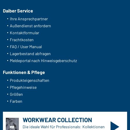
e
c
r
h
l
Daiber Service
i
Ihre Ansprechpartner
c
h
Außendienst anfordern
Kontaktformular
Frachtkosten
FAQ / User Manual
Lagerbestand abfragen
Meldeportal nach Hinweisgeberschutz
Funktionen & Pflege
Produkteigenschaften
Pflegehinweise
Größen
Farben
WORKWEAR COLLECTION
Die ideale Wahl für Professionals: Kollektionen