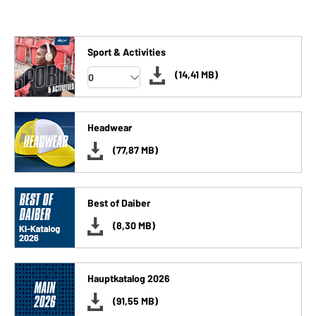
Sport & Activities
(14,41 MB)
Headwear
(77,87 MB)
Best of Daiber
(8,30 MB)
Hauptkatalog 2026
(91,55 MB)