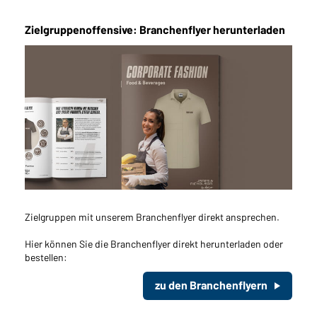
Sie möchten gerne für Ihren privaten Bedarf
einkaufen?
Zielgruppenoffensive: Branchenflyer herunterladen
Hier geht's zu unserem Endkundenshop
Zielgruppen mit unserem Branchenflyer direkt ansprechen.
Hier können Sie die Branchenflyer direkt herunterladen oder
bestellen:
zu den Branchenflyern