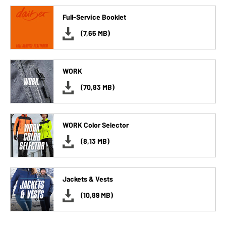
Full-Service Booklet
(7,65 MB)
WORK
(70,83 MB)
WORK Color Selector
(8,13 MB)
Jackets & Vests
(10,89 MB)