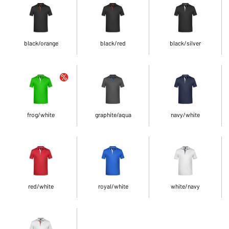
black/orange
black/red
black/silver
frog/white
graphite/aqua
navy/white
red/white
royal/white
white/navy