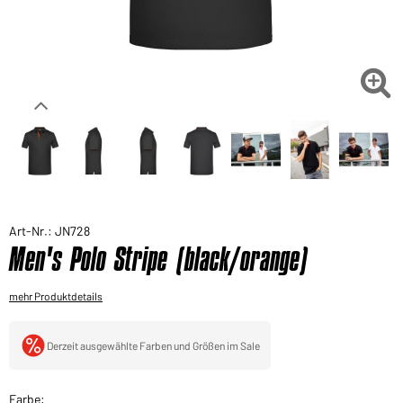
Sie möchten gerne für Ihren privaten Bedarf
einkaufen?
Hier geht's zu unserem Endkundenshop

Art-Nr.: JN728
Men's Polo Stripe (black/orange)
mehr Produktdetails
Derzeit ausgewählte Farben und Größen im Sale