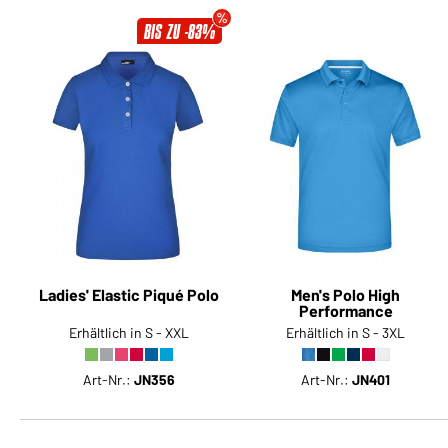
BIS ZU -83%
Ladies' Elastic Piqué Polo
Men's Polo High
Performance
Erhältlich in S - XXL
Erhältlich in S - 3XL
Art-Nr.:
JN356
Art-Nr.:
JN401