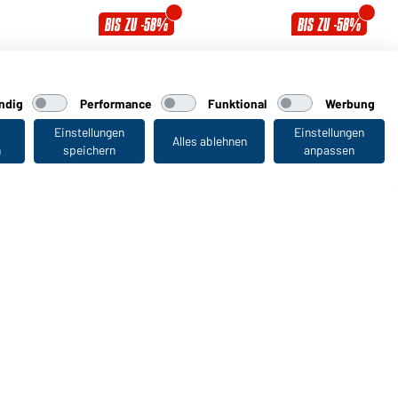
BIS ZU -58%
BIS ZU -58%
Ladies' Heather Polo
Men's Heather Polo
Erhältlich in S - XXL
Erhältlich in S - 3XL
ndig
Performance
Funktional
Werbung
Einstellungen
Einstellungen
Alles ablehnen
Art-Nr.:
JN705
Art-Nr.:
JN706
n
speichern
anpassen
Zuletzt angesehen
BIS ZU -83%
BIS ZU -88%
Ladies' Polo
Ladies' Traditional Polo
Erhältlich in S - XXL
Erhältlich in S - XXL
Art-Nr.:
JN711
Art-Nr.:
JN715