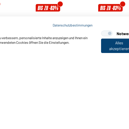
BIS ZU -83%
BIS ZU -83%
Ladies' Polo
Men's Polo
Datenschutzbestimmungen
Erhältlich in S - XXL
Erhältlich in M
Notwe
verbessern, personalisierte Inhalte anzuzeigen und Ihnen ein
erwendeten Cookies öffnen Sie die Einstellungen.
Alles
Art-Nr.:
JN701
Art-Nr.:
JN702
akzeptiere
Ladies' Elastic Polo Piqué
Men's Elastic Polo Piqué
Erhältlich in S - XXL
Erhältlich in S - 3XL
Art-Nr.:
JN709
Art-Nr.:
JN710