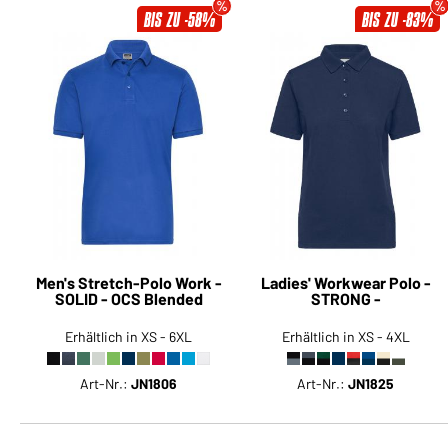
BIS ZU -58%
BIS ZU -83%
Men's Stretch-Polo Work -
Ladies' Workwear Polo -
SOLID - OCS Blended
STRONG -
Erhältlich in XS - 6XL
Erhältlich in XS - 4XL
Art-Nr.:
JN1806
Art-Nr.:
JN1825