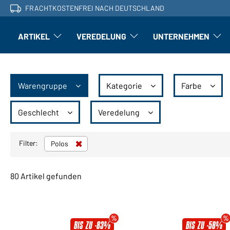
FRACHTKOSTENFREI NACH DEUTSCHLAND
ARTIKEL
VEREDELUNG
UNTERNEHMEN
Artikel: Untermenü öffnen
Veredelung: Untermenü öffnen
Untern
Warengruppe
Kategorie
Farbe
Geschlecht
Veredelung
Filter:
Polos
80 Artikel gefunden
BIS ZU -83%
BIS ZU -58%