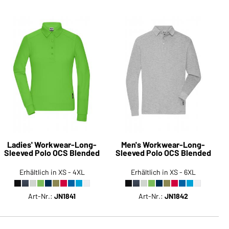
Ladies' Workwear-Long-
Men's Workwear-Long-
Sleeved Polo OCS Blended
Sleeved Polo OCS Blended
Erhältlich in XS - 4XL
Erhältlich in XS - 6XL
Art-Nr.:
JN1841
Art-Nr.:
JN1842