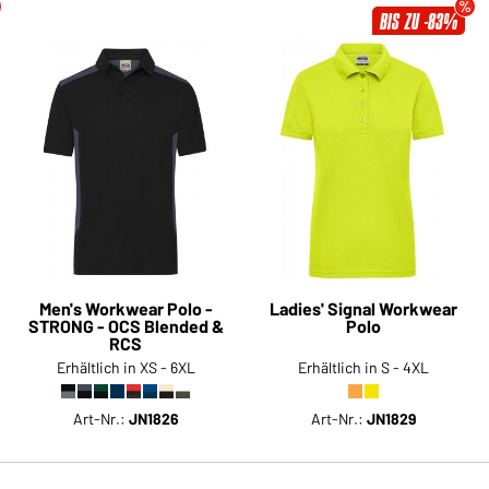
BIS ZU -83%
Men's Workwear Polo -
Ladies' Signal Workwear
STRONG - OCS Blended &
Polo
RCS
Erhältlich in XS - 6XL
Erhältlich in S - 4XL
Art-Nr.:
JN1826
Art-Nr.:
JN1829