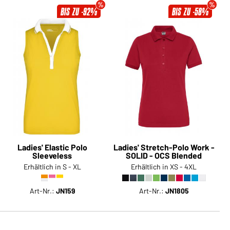
BIS ZU -92%
BIS ZU -58%
Ladies' Elastic Polo
Ladies' Stretch-Polo Work -
Sleeveless
SOLID - OCS Blended
Erhältlich in S - XL
Erhältlich in XS - 4XL
Art-Nr.:
JN159
Art-Nr.:
JN1805