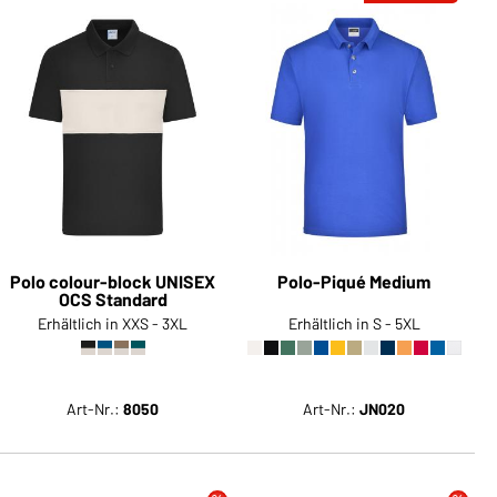
Sie möchten gerne für Ihren
privaten Bedarf einkaufen?
Hier geht's zu unserem
Endkundenshop
Polo colour-block UNISEX
Polo-Piqué Medium
OCS Standard
Erhältlich in XXS - 3XL
Erhältlich in S - 5XL
Art-Nr.:
8050
Art-Nr.:
JN020