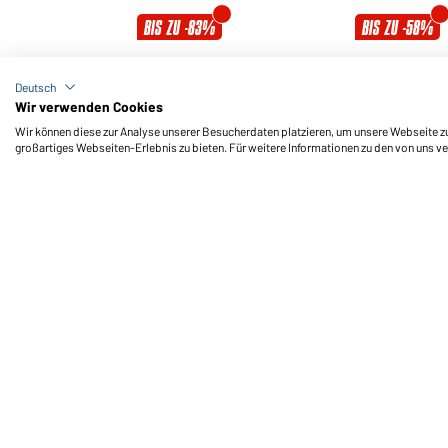
BIS ZU -83%
BIS ZU -58%
Ladies' Active Polo
Men's Active Polo
Deutsch
Sleeveless
Erhältlich in S - 3XL
Wir verwenden Cookies
Erhältlich in S - XXL
Wir können diese zur Analyse unserer Besucherdaten platzieren, um unsere Webseite zu 
großartiges Webseiten-Erlebnis zu bieten. Für weitere Informationen zu den von uns v
Art-Nr.:
JN575
Art-Nr.:
JN576
Ladies' Pima Polo
Men's Pima Polo
Erhältlich in S - XXL
Erhältlich in S - 3XL
Art-Nr.:
JN707
Art-Nr.:
JN708