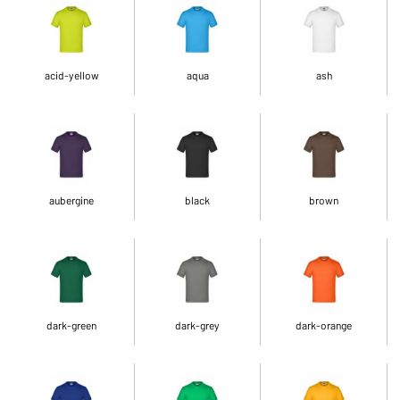
acid-yellow
aqua
ash
aubergine
black
brown
dark-green
dark-grey
dark-orange