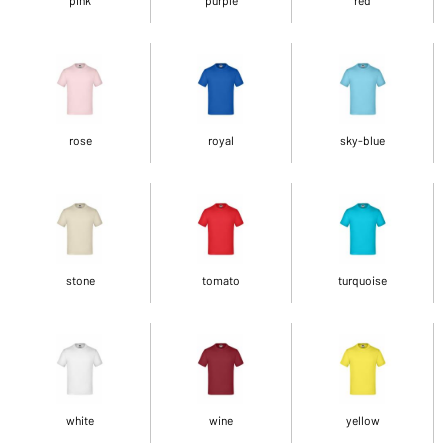
rose
royal
sky-blue
stone
tomato
turquoise
white
wine
yellow