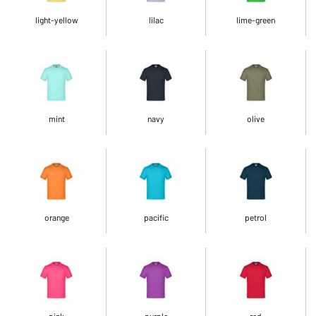
light-yellow
lilac
lime-green
mint
navy
olive
orange
pacific
petrol
pink
purple
red