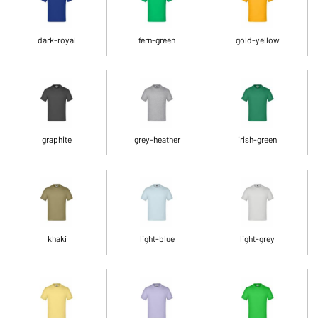
dark-royal
fern-green
gold-yellow
graphite
grey-heather
irish-green
khaki
light-blue
light-grey