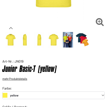
Sie möchten gerne für Ihren privaten Bedarf
einkaufen?
Hier geht's zu unserem Endkundenshop

Art-Nr.: JN019
Junior Basic-T (yellow)
mehr Produktdetails