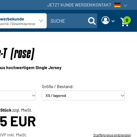
JETZT KUNDE WERDEN!
KONTAKT
Sprachna
werbekunde
0
SUCHE
Kundentyp auswählen
ustrie-/Gewerbepreise
Sind Sie ein Händler und haben
Neues Passwort anfordern
bereits ein Kundenkonto?
-T (rose)
Benutzername:
Benutzername:
 aus hochwertigem Single Jersey
E-Mail-Adresse:
Passwort:
Zurück
Jetzt anfordern
zum Login
Passwort
Einloggen
vergessen?
/ Stück
zzgl. MwSt.
25 EUR
Sie möchten Händler werden?
Jetzt Kunde werden!
VP inkl. MwSt.
Staffelpreise einblenden