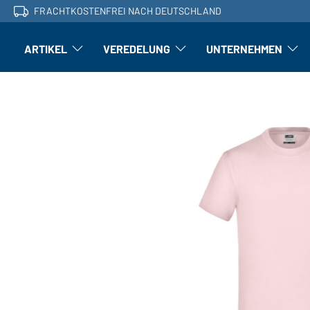
FRACHTKOSTENFREI NACH DEUTSCHLAND
ARTIKEL
VEREDELUNG
UNTERNEHMEN
Artikel: Untermenü öffnen
Veredelung: Untermenü öffnen
Untern