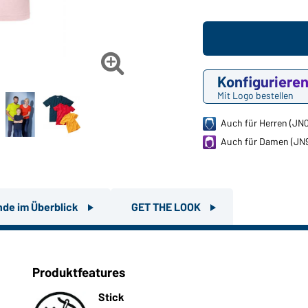

Konfiguriere
Mit Logo bestellen
Auch für Herren (JN
Auch für Damen (JN
nde im Überblick
GET THE LOOK
Produktfeatures
Stick