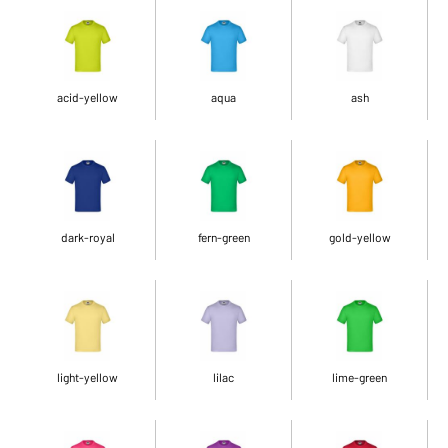
acid-yellow
aqua
ash
dark-royal
fern-green
gold-yellow
light-yellow
lilac
lime-green