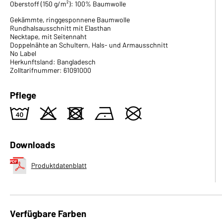
Oberstoff (150 g/m²): 100% Baumwolle
Gekämmte, ringgesponnene Baumwolle
Rundhalsausschnitt mit Elasthan
Necktape, mit Seitennaht
Doppelnähte an Schultern, Hals- und Armausschnitt
No Label
Herkunftsland: Bangladesch
Zolltarifnummer: 61091000
Pflege
8
o
d
n
U
Downloads
Produktdatenblatt
Verfügbare Farben