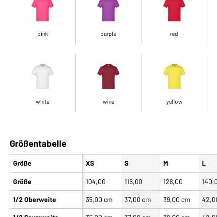
pink
purple
red
white
wine
yellow
Größentabelle
Größe
XS
S
M
L
Größe
104,00
116,00
128,00
140,
1/2 Oberweite
35,00 cm
37,00 cm
39,00 cm
42,0