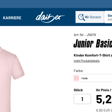
Ge
KI
-Berater
KARRIERE
ehmen: Untermenü öffnen
Ind
Art-Nr.: JN019
Junior Basic
Kinder Komfort-T-Shirt
mehr Produktdetails
Stück
Ihr Preis 
5,
6,90 EUR U