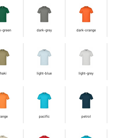
k-green
dark-grey
dark-orange
haki
light-blue
light-grey
range
pacific
petrol