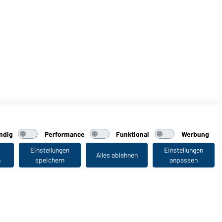
ndig
Performance
Funktional
Werbung
Einstellungen
Einstellungen
Alles ablehnen
n
speichern
anpassen
Zuletzt angesehen