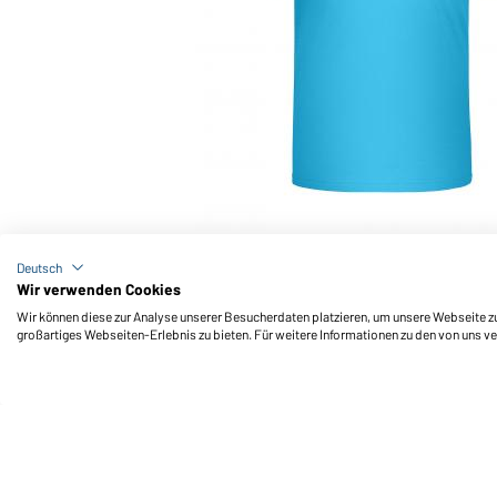
Art-Nr.: JN745
Promo-T Junior 150 (turquoise)
Deutsch
Wir verwenden Cookies
Wir können diese zur Analyse unserer Besucherdaten platzieren, um unsere Webseite zu 
großartiges Webseiten-Erlebnis zu bieten. Für weitere Informationen zu den von uns v