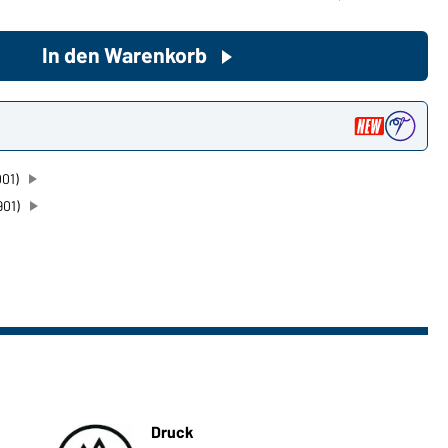
In den Warenkorb
Sie möchten gerne für Ihren
privaten Bedarf einkaufen?
Hier geht's zu unserem
n
Endkundenshop
001)
901)
Druck