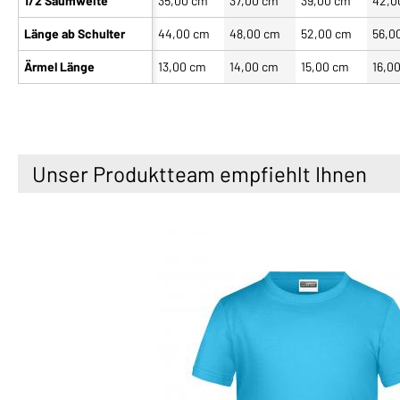
1/2 Saumweite
35,00 cm
37,00 cm
39,00 cm
42,0
Länge ab Schulter
44,00 cm
48,00 cm
52,00 cm
56,0
Ärmel Länge
13,00 cm
14,00 cm
15,00 cm
16,0
Unser Produktteam empfiehlt Ihnen