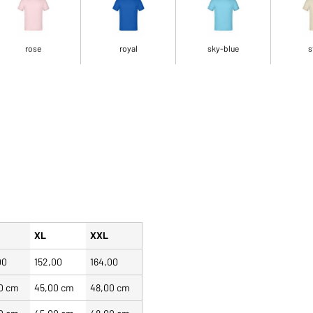
rose
royal
sky-blue
s
XL
XXL
00
152,00
164,00
0 cm
45,00 cm
48,00 cm