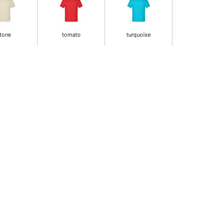
tone
tomato
turquoise