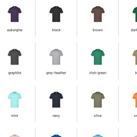
aubergine
black
brown
dar
graphite
grey-heather
irish-green
k
mint
navy
olive
o