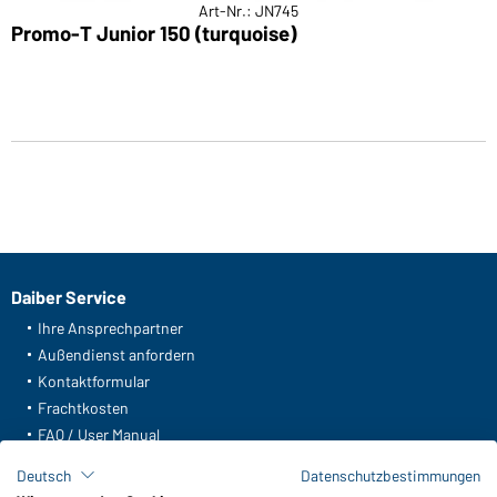
Art-Nr.: JN745
Promo-T Junior 150 (turquoise)
Daiber Service
Ihre Ansprechpartner
Außendienst anfordern
Kontaktformular
Frachtkosten
FAQ / User Manual
Lagerbestand abfragen
Deutsch
Datenschutzbestimmungen
Meldeportal nach Hinweisgeberschutz