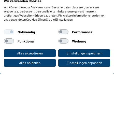
Wir verwenden Cookies
Wir können diese zur Analyse unserer Besucherdaten platzieren, um unsere
Funktionen & Pflege
Webseite zu verbessern, personalisierte Inhalte anzuzeigen und Ihnen ein
Produkteigenschaften
großartiges Webseiten-Erlebnis zu bieten. Für weitere Informationen zu den von
uns verwendeten Cookies öffnen Sie die Einstellungen.
Pflegehinweise
Größen
Notwendig
Performance
Farben
Funktional
Werbung
WORKWEAR COLLECTION
Alles akzeptieren
Einstellungen speichern
Zum Privatkunden-Shop
Die ideale Wahl für Professionals: Kollektionen
entdecken!
Alles ablehnen
Einstellungen anpassen
CORPORATE WORKWEAR
Großer Auftritt für Unternehmen: Katalog
entdecken!