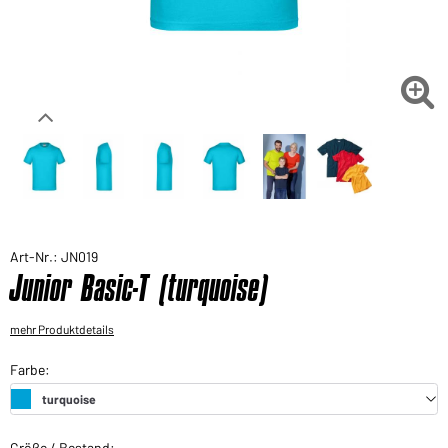
Sie möchten gerne für Ihren privaten Bedarf
einkaufen?
Hier geht's zu unserem Endkundenshop

Art-Nr.: JN019
Junior Basic-T (turquoise)
mehr Produktdetails