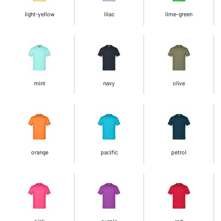
light-yellow
lilac
lime-green
mint
navy
olive
orange
pacific
petrol
pink
purple
red