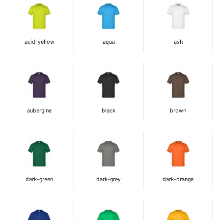
acid-yellow
aqua
ash
aubergine
black
brown
dark-green
dark-grey
dark-orange