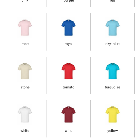
rose
royal
sky-blue
stone
tomato
turquoise
white
wine
yellow