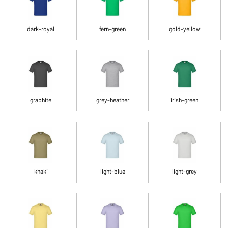
dark-royal
fern-green
gold-yellow
graphite
grey-heather
irish-green
khaki
light-blue
light-grey