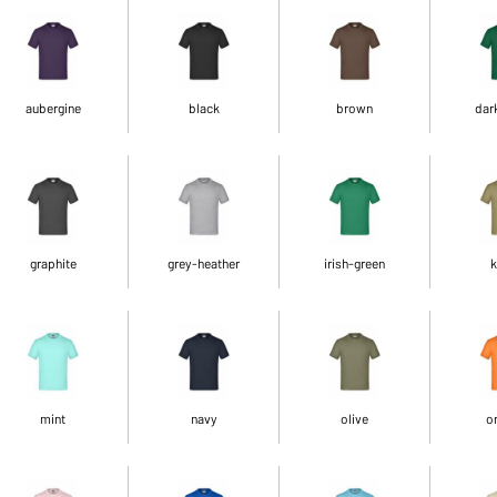
aubergine
black
brown
dar
graphite
grey-heather
irish-green
k
mint
navy
olive
o