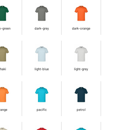
k-green
dark-grey
dark-orange
haki
light-blue
light-grey
range
pacific
petrol