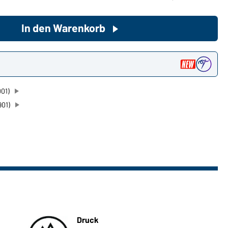
In den Warenkorb
Sie möchten gerne für Ihren
privaten Bedarf einkaufen?
Hier geht's zu unserem
n
Endkundenshop
001)
901)
Druck