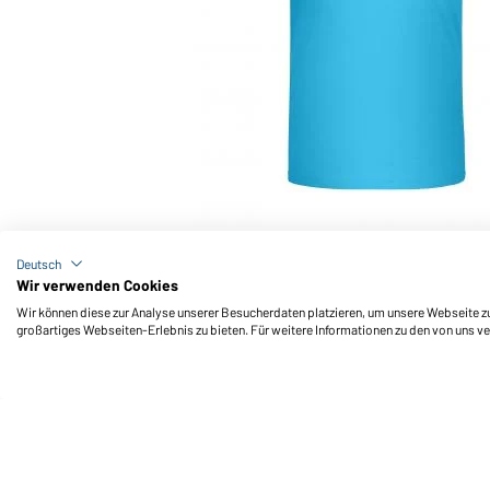
Art-Nr.: JN745
Promo-T Junior 150 (turquoise)
Deutsch
Wir verwenden Cookies
Wir können diese zur Analyse unserer Besucherdaten platzieren, um unsere Webseite zu 
großartiges Webseiten-Erlebnis zu bieten. Für weitere Informationen zu den von uns v