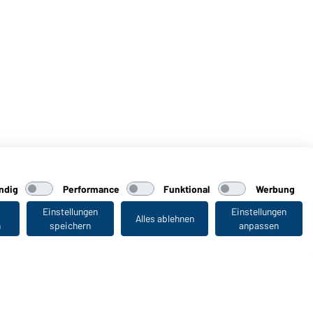
ndig
Performance
Funktional
Werbung
Einstellungen
Einstellungen
Alles ablehnen
n
speichern
anpassen
Zuletzt angesehen