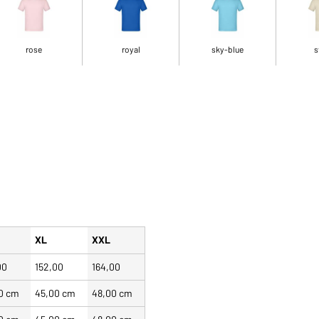
rose
royal
sky-blue
s
XL
XXL
00
152,00
164,00
0 cm
45,00 cm
48,00 cm