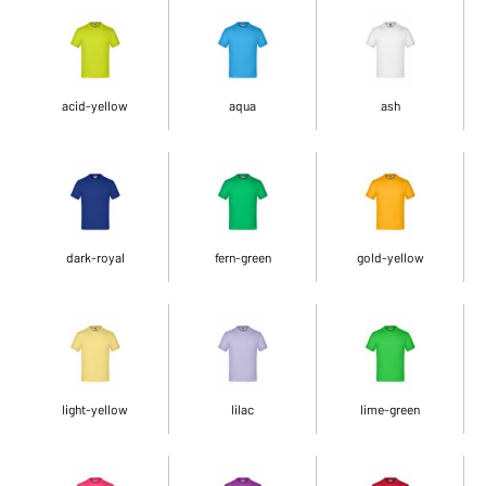
acid-yellow
aqua
ash
dark-royal
fern-green
gold-yellow
light-yellow
lilac
lime-green