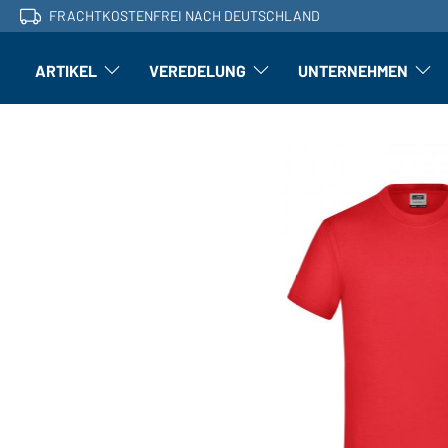
FRACHTKOSTENFREI NACH DEUTSCHLAND
ARTIKEL
VEREDELUNG
UNTERNEHMEN
Artikel: Untermenü öffnen
Veredelung: Untermenü öffnen
Untern