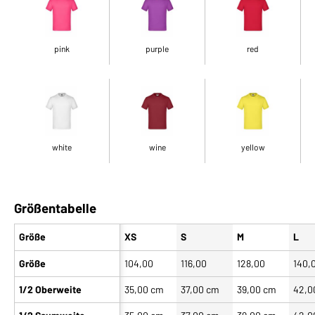
pink
purple
red
white
wine
yellow
Größentabelle
Größe
XS
S
M
L
Größe
104,00
116,00
128,00
140,
1/2 Oberweite
35,00 cm
37,00 cm
39,00 cm
42,0