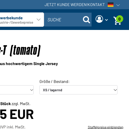
JETZT KUNDE WERDEN!
KONTAKT
Sprachna
werbekunde
0
SUCHE
Kundentyp auswählen
ustrie-/Gewerbepreise
Sind Sie ein Händler und haben
Neues Passwort anfordern
bereits ein Kundenkonto?
c-T (tomato)
Benutzername:
Benutzername:
 aus hochwertigem Single Jersey
E-Mail-Adresse:
Passwort:
Zurück
Jetzt anfordern
zum Login
Passwort
Einloggen
vergessen?
/ Stück
zzgl. MwSt.
25 EUR
Sie möchten Händler werden?
Jetzt Kunde werden!
VP inkl. MwSt.
Staffelpreise einblenden