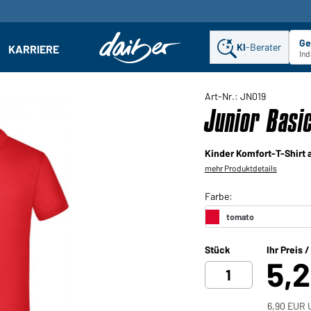
Ge
KI
-Berater
KARRIERE
ehmen: Untermenü öffnen
Ind
Art-Nr.: JN019
Junior Basi
Kinder Komfort-T-Shirt
mehr Produktdetails
Stück
Ihr Preis 
5,
6,90 EUR U