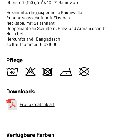
Oberstoff (150 g/m²): 100% Baumwolle
Gekämmte, ringgesponnene Baumwolle
Rundhalsausschnitt mit Elasthan
Necktape, mit Seitennaht
Doppelnähte an Schultern, Hals- und Armausschnitt
No Label
Herkunftsland: Bangladesch
Zolltarifnummer: 61091000
Pflege
8
o
d
n
U
Downloads
Produktdatenblatt
Verfügbare Farben