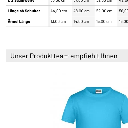
1/2 Saumweite
35,00 cm
37,00 cm
39,00 cm
42,0
Länge ab Schulter
44,00 cm
48,00 cm
52,00 cm
56,0
Ärmel Länge
13,00 cm
14,00 cm
15,00 cm
16,0
Unser Produktteam empfiehlt Ihnen