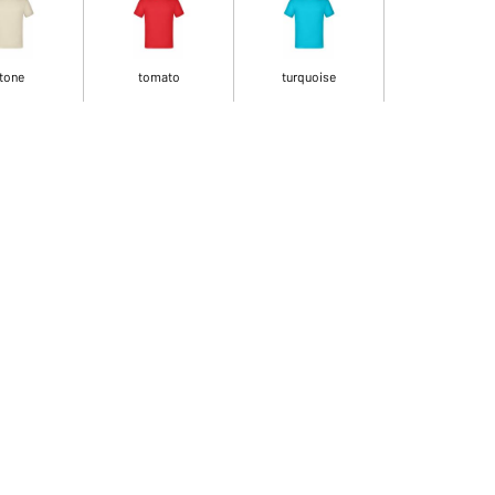
tone
tomato
turquoise