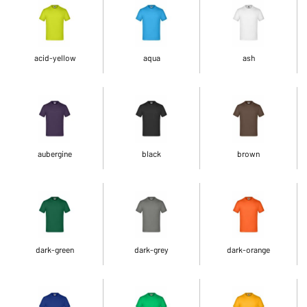
acid-yellow
aqua
ash
aubergine
black
brown
dark-green
dark-grey
dark-orange