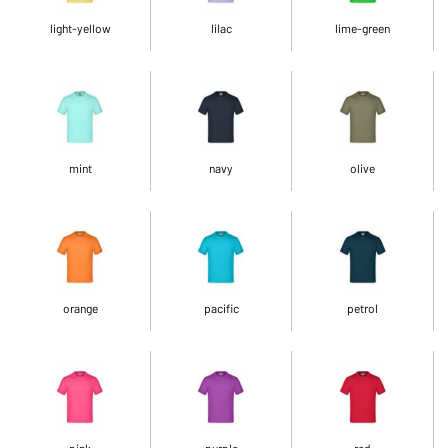
light-yellow
lilac
lime-green
mint
navy
olive
orange
pacific
petrol
pink
purple
red