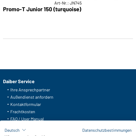
Art-Nr.: JN745
Promo-T Junior 150 (turquoise)
Daiber Service
Ihre Ansprechpartner
Außendienst anfordern
Kontaktformular
Frachtkosten
FAQ / User Manual
Lagerbestand abfragen
Deutsch
Datenschutzbestimmungen
Meldeportal nach Hinweisgeberschutz