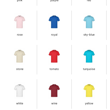
rose
royal
sky-blue
stone
tomato
turquoise
white
wine
yellow