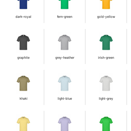
dark-royal
fern-green
gold-yellow
graphite
grey-heather
irish-green
khaki
light-blue
light-grey