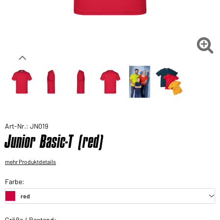
Sie möchten gerne für Ihren privaten Bedarf
einkaufen?
Hier geht's zu unserem Endkundenshop

Art-Nr.: JN019
Junior Basic-T (red)
mehr Produktdetails