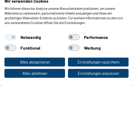
Wir verwenden Cookies
Wir können diese zur Analyse unserer Besucherdaten platzieren, um unsere
Funktionen & Pflege
Webseite zu verbessern, personalisierte Inhalte anzuzeigen und Ihnen ein
Produkteigenschaften
großartiges Webseiten-Erlebnis zu bieten. Für weitere Informationen zu den von
uns verwendeten Cookies öffnen Sie die Einstellungen.
Pflegehinweise
Größen
Notwendig
Performance
Farben
Funktional
Werbung
WORKWEAR COLLECTION
Alles akzeptieren
Einstellungen speichern
Zum Privatkunden-Shop
Die ideale Wahl für Professionals: Kollektionen
entdecken!
Alles ablehnen
Einstellungen anpassen
CORPORATE WORKWEAR
Großer Auftritt für Unternehmen: Katalog
entdecken!