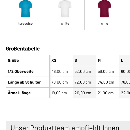
turquoise
white
wine
Größentabelle
Größe
XS
S
M
L
1/2 Oberweite
48,00 cm
52,00 cm
56,00 cm
60,0
Länge ab Schulter
70,00 cm
72,00 cm
74,00 cm
76,0
Ärmel Länge
19,00 cm
20,00 cm
21,00 cm
22,0
Unser Produktteam empfiehlt Ihnen