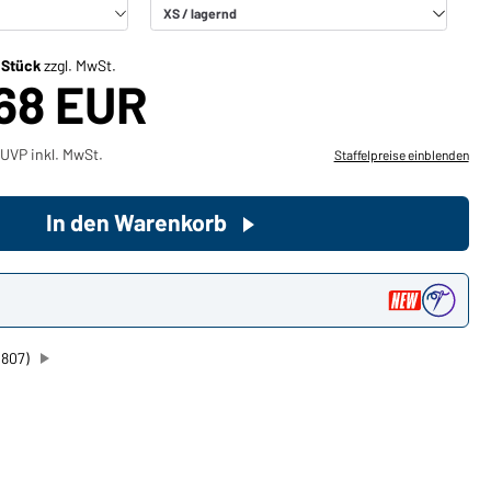
Sie möchten gerne für Ihren
/ Stück
zzgl. MwSt.
privaten Bedarf einkaufen?
,68 EUR
Hier geht's zu unserem
Endkundenshop
UVP inkl. MwSt.
Staffelpreise einblenden
In den Warenkorb
n
1807)