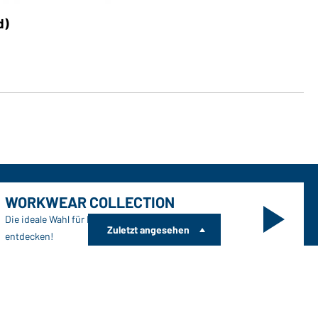
Art
d)
Me
WORKWEAR COLLECTION
Die ideale Wahl für Professionals: Kollektionen
Zuletzt angesehen
entdecken!
CORPORATE WORKWEAR
Großer Auftritt für Unternehmen: Katalog entdecken!