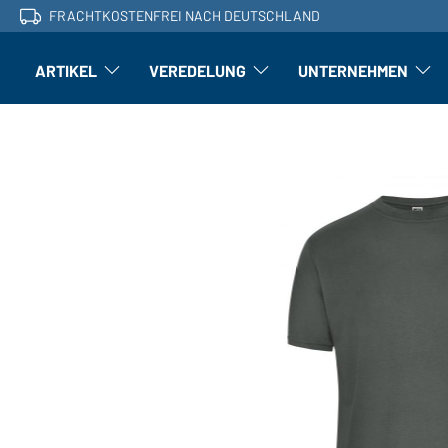
FRACHTKOSTENFREI NACH DEUTSCHLAND
ARTIKEL
VEREDELUNG
UNTERNEHMEN
Artikel: Untermenü öffnen
Veredelung: Untermenü öffnen
Untern