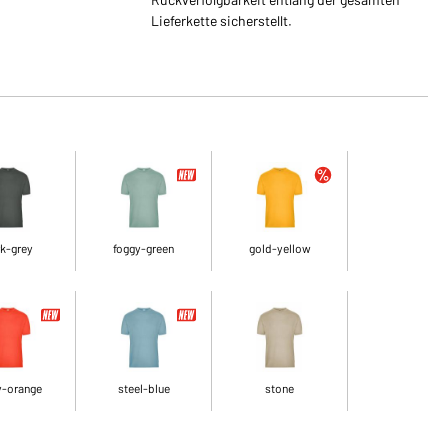
Lieferkette sicherstellt.
k-grey
foggy-green
gold-yellow
y-orange
steel-blue
stone