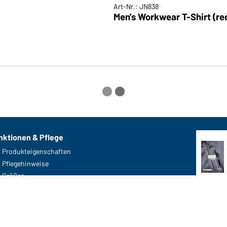
Art-Nr.: JN838
Men's Workwear T-Shirt (re
nktionen & Pflege
Produkteigenschaften
Pflegehinweise
Größen
Farben