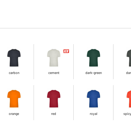
carbon
cement
dark-green
dar
orange
red
royal
spic