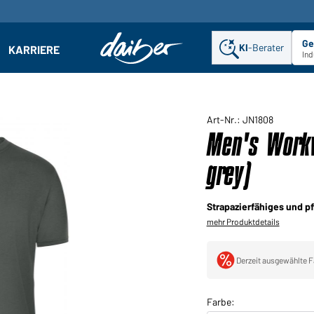
Ge
KI
-Berater
KARRIERE
ehmen: Untermenü öffnen
Ind
Art-Nr.: JN1808
Men's Workw
grey)
Strapazierfähiges und pf
mehr Produktdetails
Derzeit ausgewählte F