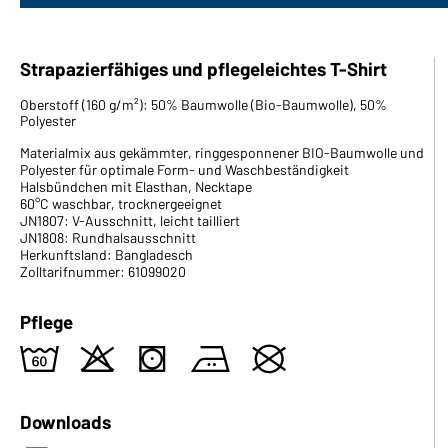
Strapazierfähiges und pflegeleichtes T-Shirt
Oberstoff (160 g/m²): 50% Baumwolle (Bio-Baumwolle), 50%
Polyester
Materialmix aus gekämmter, ringgesponnener BIO-Baumwolle und
Polyester für optimale Form- und Waschbeständigkeit
Halsbündchen mit Elasthan, Necktape
60°C waschbar, trocknergeeignet
JN1807: V-Ausschnitt, leicht tailliert
JN1808: Rundhalsausschnitt
Herkunftsland: Bangladesch
Zolltarifnummer: 61099020
Pflege
4
o
s
b
U
Downloads