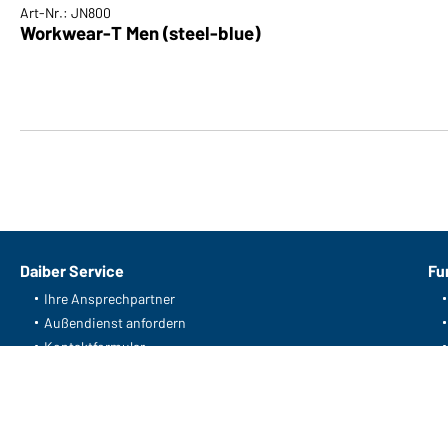
Art-Nr.: JN800
Workwear-T Men (steel-blue)
Daiber Service
Fu
Ihre Ansprechpartner
Außendienst anfordern
Kontaktformular
Frachtkosten
FAQ / User Manual
Lagerbestand abfragen
Meldeportal nach Hinweisgeberschutz