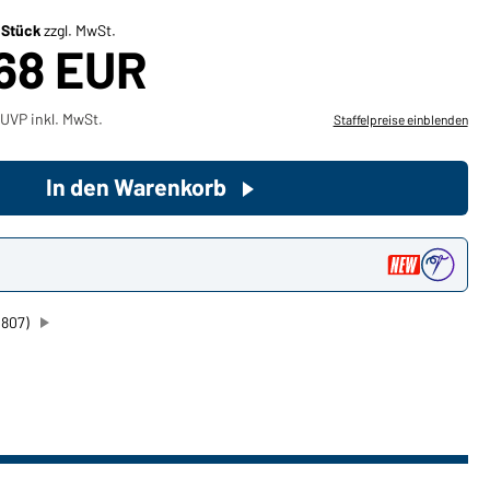
/ Stück
zzgl. MwSt.
,68 EUR
Sie möchten gerne für Ihren
privaten Bedarf einkaufen?
Hier geht's zu unserem
UVP inkl. MwSt.
Staffelpreise einblenden
Endkundenshop
In den Warenkorb
n
1807)