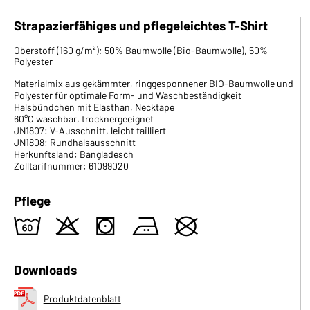
Strapazierfähiges und pflegeleichtes T-Shirt
Oberstoff (160 g/m²): 50% Baumwolle (Bio-Baumwolle), 50%
Polyester
Materialmix aus gekämmter, ringgesponnener BIO-Baumwolle und
Polyester für optimale Form- und Waschbeständigkeit
Halsbündchen mit Elasthan, Necktape
60°C waschbar, trocknergeeignet
JN1807: V-Ausschnitt, leicht tailliert
JN1808: Rundhalsausschnitt
Herkunftsland: Bangladesch
Zolltarifnummer: 61099020
Pflege
4
o
s
b
U
Downloads
Produktdatenblatt