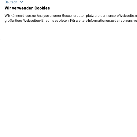
Workwear-T Men (steel-blue)
Deutsch
Wir verwenden Cookies
Wir können diese zur Analyse unserer Besucherdaten platzieren, um unsere Webseite zu 
großartiges Webseiten-Erlebnis zu bieten. Für weitere Informationen zu den von uns v
Daiber Service
Fu
Ihre Ansprechpartner
Außendienst anfordern
Kontaktformular
Frachtkosten
FAQ / User Manual
Lagerbestand abfragen
Meldeportal nach Hinweisgeberschutz