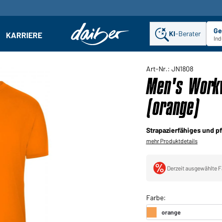
Ge
KI
-Berater
KARRIERE
ehmen: Untermenü öffnen
Ind
Art-Nr.: JN1808
Men's Workw
(orange)
Strapazierfähiges und pf
mehr Produktdetails
Derzeit ausgewählte F