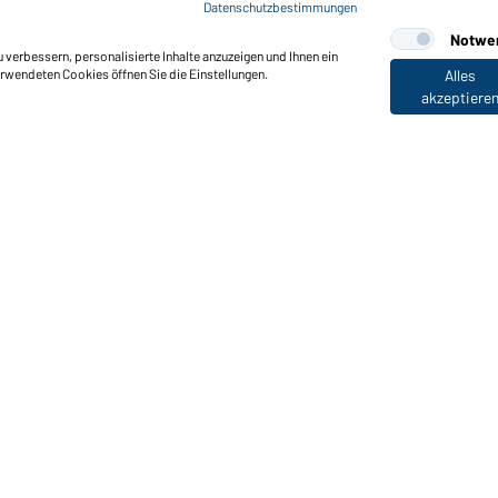
Men's Workwear T-Shirt (re
Datenschutzbestimmungen
Notwe
verbessern, personalisierte Inhalte anzuzeigen und Ihnen ein
erwendeten Cookies öffnen Sie die Einstellungen.
Alles
akzeptiere
nktionen & Pflege
Produkteigenschaften
Pflegehinweise
Größen
Farben