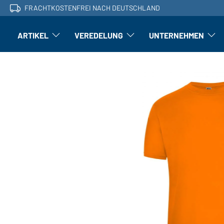
FRACHTKOSTENFREI NACH DEUTSCHLAND
ARTIKEL
VEREDELUNG
UNTERNEHMEN
Artikel: Untermenü öffnen
Veredelung: Untermenü öffnen
Untern