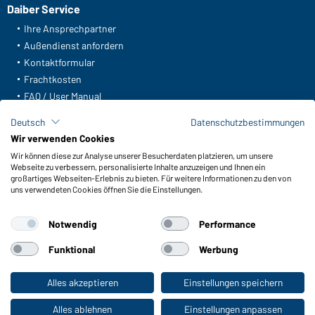
Daiber Service
Ihre Ansprechpartner
Außendienst anfordern
Kontaktformular
Frachtkosten
FAQ / User Manual
Lagerbestand abfragen
Deutsch
Datenschutzbestimmungen
Meldeportal nach Hinweisgeberschutz
Wir verwenden Cookies
Wir können diese zur Analyse unserer Besucherdaten platzieren, um unsere
Funktionen & Pflege
Webseite zu verbessern, personalisierte Inhalte anzuzeigen und Ihnen ein
Produkteigenschaften
großartiges Webseiten-Erlebnis zu bieten. Für weitere Informationen zu den von
uns verwendeten Cookies öffnen Sie die Einstellungen.
Pflegehinweise
Größen
Notwendig
Performance
Farben
Funktional
Werbung
WORKWEAR COLLECTION
Alles akzeptieren
Einstellungen speichern
Zum Privatkunden-Shop
Die ideale Wahl für Professionals: Kollektionen
entdecken!
Alles ablehnen
Einstellungen anpassen