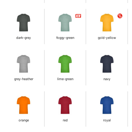
dark-grey
foggy-green
gold-yellow
grey-heather
lime-green
navy
orange
red
royal