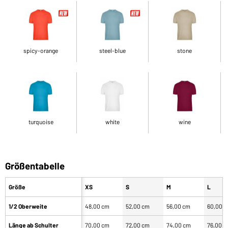
spicy-orange
steel-blue
stone
turquoise
white
wine
Größentabelle
Größe
XS
S
M
L
1/2 Oberweite
48,00 cm
52,00 cm
56,00 cm
60,00 
Länge ab Schulter
70,00 cm
72,00 cm
74,00 cm
76,00 