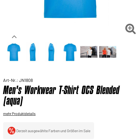
Sie möchten gerne für Ihren privaten Bedarf
einkaufen?
Hier geht's zu unserem Endkundenshop

Art-Nr.: JN1808
Men's Workwear T-Shirt OCS Blended
(aqua)
mehr Produktdetails
Derzeit ausgewählte Farben und Größen im Sale