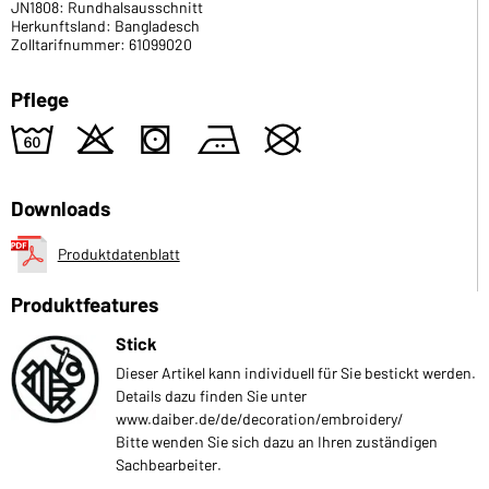
JN1808: Rundhalsausschnitt
Herkunftsland: Bangladesch
Zolltarifnummer: 61099020
Pflege
4
o
s
b
U
Downloads
Produktdatenblatt
Produktfeatures
Stick
Dieser Artikel kann individuell für Sie bestickt werden.
Details dazu finden Sie unter
www.daiber.de/de/decoration/embroidery/
Bitte wenden Sie sich dazu an Ihren zuständigen
Sachbearbeiter.