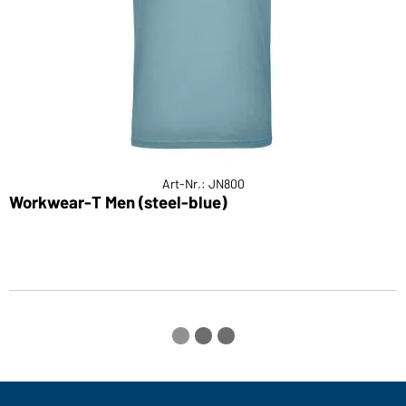
Art-Nr.: JN800
Workwear-T Men (steel-blue)
M