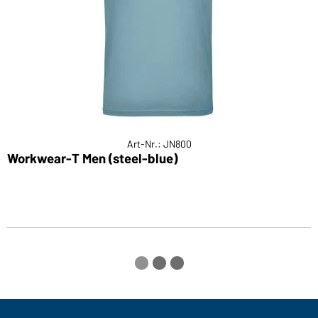
Art-Nr.: JN800
Workwear-T Men (steel-blue)
M