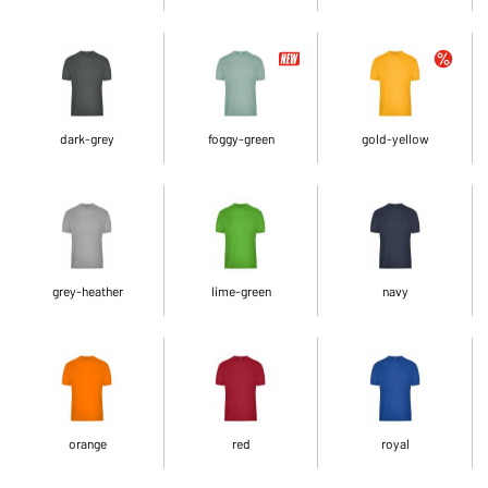
dark-grey
foggy-green
gold-yellow
grey-heather
lime-green
navy
orange
red
royal