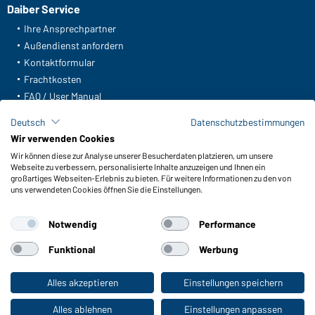
Daiber Service
Ihre Ansprechpartner
Außendienst anfordern
Kontaktformular
Frachtkosten
FAQ / User Manual
Lagerbestand abfragen
Deutsch
Datenschutzbestimmungen
Meldeportal nach Hinweisgeberschutz
Wir verwenden Cookies
Wir können diese zur Analyse unserer Besucherdaten platzieren, um unsere
Funktionen & Pflege
Webseite zu verbessern, personalisierte Inhalte anzuzeigen und Ihnen ein
Produkteigenschaften
großartiges Webseiten-Erlebnis zu bieten. Für weitere Informationen zu den von
uns verwendeten Cookies öffnen Sie die Einstellungen.
Pflegehinweise
Größen
Notwendig
Performance
Farben
Funktional
Werbung
WORKWEAR COLLECTION
Alles akzeptieren
Einstellungen speichern
Zum Privatkunden-Shop
Die ideale Wahl für Professionals: Kollektionen
entdecken!
Alles ablehnen
Einstellungen anpassen