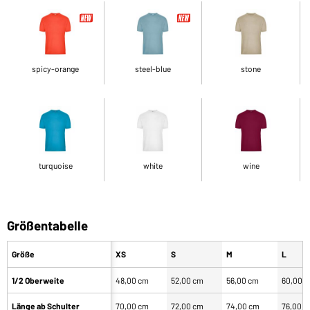
spicy-orange
steel-blue
stone
turquoise
white
wine
Größentabelle
Größe
XS
S
M
L
1/2 Oberweite
48,00 cm
52,00 cm
56,00 cm
60,00 
Länge ab Schulter
70,00 cm
72,00 cm
74,00 cm
76,00 