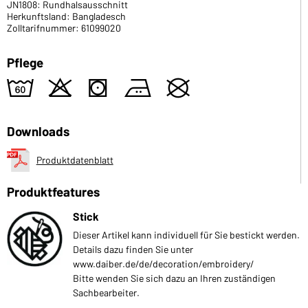
JN1808: Rundhalsausschnitt
Herkunftsland: Bangladesch
Zolltarifnummer: 61099020
Pflege
4
o
s
b
U
Downloads
Produktdatenblatt
Produktfeatures
Stick
Dieser Artikel kann individuell für Sie bestickt werden.
Details dazu finden Sie unter
www.daiber.de/de/decoration/embroidery/
Bitte wenden Sie sich dazu an Ihren zuständigen
Sachbearbeiter.