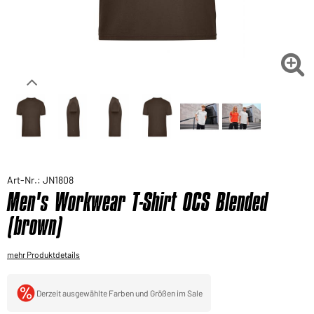
Sie möchten gerne für Ihren privaten Bedarf
einkaufen?
Hier geht's zu unserem Endkundenshop

Art-Nr.: JN1808
Men's Workwear T-Shirt OCS Blended
(brown)
mehr Produktdetails
Derzeit ausgewählte Farben und Größen im Sale