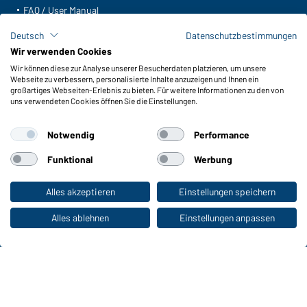
FAQ / User Manual
Lagerbestand abfragen
Deutsch
Datenschutzbestimmungen
Meldeportal nach Hinweisgeberschutz
Wir verwenden Cookies
Wir können diese zur Analyse unserer Besucherdaten platzieren, um unsere
Funktionen & Pflege
Webseite zu verbessern, personalisierte Inhalte anzuzeigen und Ihnen ein
Produkteigenschaften
großartiges Webseiten-Erlebnis zu bieten. Für weitere Informationen zu den von
uns verwendeten Cookies öffnen Sie die Einstellungen.
Pflegehinweise
Größen
Notwendig
Performance
Farben
Funktional
Werbung
WORKWEAR COLLECTION
Alles akzeptieren
Einstellungen speichern
Zum Privatkunden-Shop
Die ideale Wahl für Professionals: Kollektionen
entdecken!
Alles ablehnen
Einstellungen anpassen
CORPORATE WORKWEAR
Großer Auftritt für Unternehmen: Katalog
entdecken!