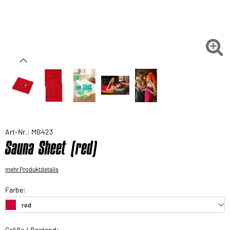
Sie möchten gerne für Ihren privaten Bedarf
einkaufen?
Hier geht's zu unserem Endkundenshop

Art-Nr.: MB423
Sauna Sheet (red)
mehr Produktdetails