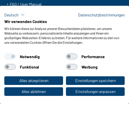
FAQ / User Manual
Lagerbestand abfragen
Deutsch
Datenschutzbestimmungen
Meldeportal nach Hinweisgeberschutz
Wir verwenden Cookies
Wir können diese zur Analyse unserer Besucherdaten platzieren, um unsere
Funktionen & Pflege
Webseite zu verbessern, personalisierte Inhalte anzuzeigen und Ihnen ein
Produkteigenschaften
großartiges Webseiten-Erlebnis zu bieten. Für weitere Informationen zu den von
uns verwendeten Cookies öffnen Sie die Einstellungen.
Pflegehinweise
Größen
Notwendig
Performance
Farben
Funktional
Werbung
WORKWEAR COLLECTION
Alles akzeptieren
Einstellungen speichern
Zum Privatkunden-Shop
Die ideale Wahl für Professionals: Kollektionen
entdecken!
Alles ablehnen
Einstellungen anpassen
CORPORATE WORKWEAR
Großer Auftritt für Unternehmen: Katalog
entdecken!