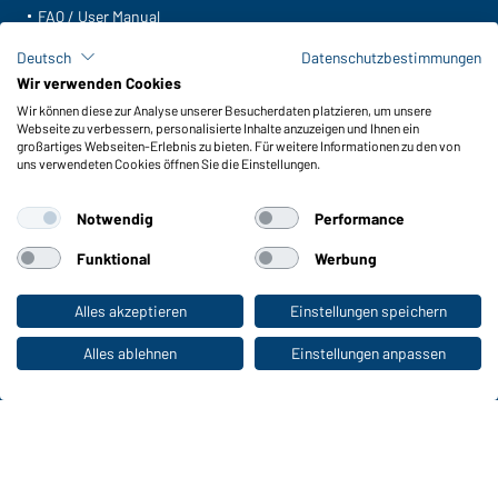
FAQ / User Manual
Lagerbestand abfragen
Deutsch
Datenschutzbestimmungen
Meldeportal nach Hinweisgeberschutz
Wir verwenden Cookies
Wir können diese zur Analyse unserer Besucherdaten platzieren, um unsere
Funktionen & Pflege
Webseite zu verbessern, personalisierte Inhalte anzuzeigen und Ihnen ein
Produkteigenschaften
großartiges Webseiten-Erlebnis zu bieten. Für weitere Informationen zu den von
uns verwendeten Cookies öffnen Sie die Einstellungen.
Pflegehinweise
Größen
Notwendig
Performance
Farben
Funktional
Werbung
WORKWEAR COLLECTION
Alles akzeptieren
Einstellungen speichern
Zum Privatkunden-Shop
Die ideale Wahl für Professionals: Kollektionen
entdecken!
Alles ablehnen
Einstellungen anpassen
CORPORATE WORKWEAR
Großer Auftritt für Unternehmen: Katalog
entdecken!