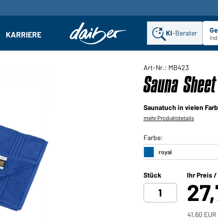
Ge
KI
-Berater
KARRIERE
ehmen: Untermenü öffnen
Ind
Art-Nr.: MB423
Sauna Sheet
Saunatuch in vielen Far
mehr Produktdetails
Stück
Ihr Preis 
27
41,60 EUR 