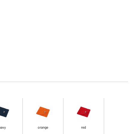
navy
orange
red