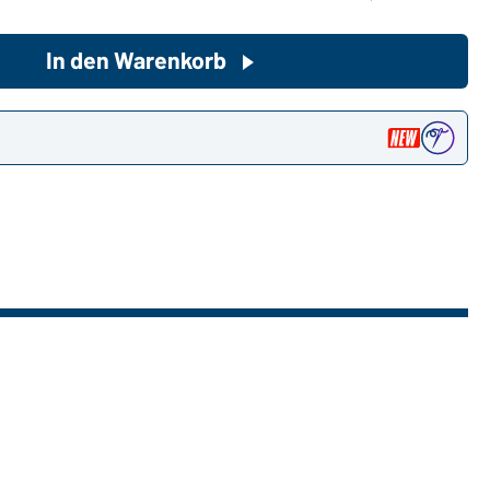
In den Warenkorb
Sie möchten gerne für Ihren
privaten Bedarf einkaufen?
Hier geht's zu unserem
n
Endkundenshop