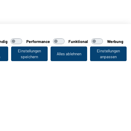
ndig
Performance
Funktional
Werbung
Einstellungen
Einstellungen
Alles ablehnen
n
speichern
anpassen
Zuletzt angesehen
WORKWEAR COLLECTION
Die ideale Wahl für Professionals: Kollektionen
entdecken!