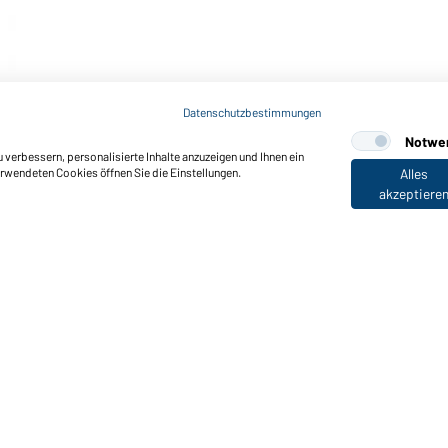
Datenschutzbestimmungen
Notwe
verbessern, personalisierte Inhalte anzuzeigen und Ihnen ein
erwendeten Cookies öffnen Sie die Einstellungen.
Alles
akzeptiere
nktionen & Pflege
Produkteigenschaften
Pflegehinweise
Größen
Farben