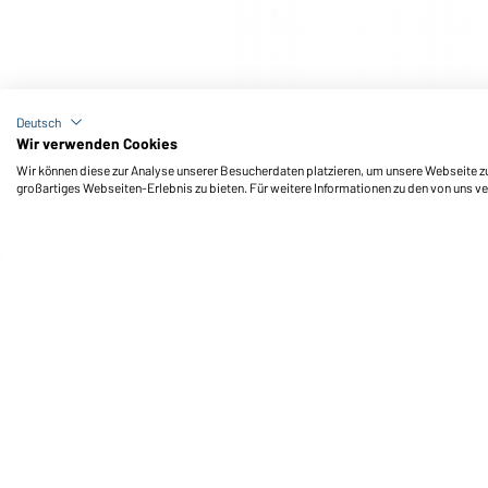
Art-Nr.: MB431
Sport Towel (black)
Deutsch
Wir verwenden Cookies
Wir können diese zur Analyse unserer Besucherdaten platzieren, um unsere Webseite zu 
großartiges Webseiten-Erlebnis zu bieten. Für weitere Informationen zu den von uns v
Daiber Service
Fu
Ihre Ansprechpartner
Außendienst anfordern
Kontaktformular
Frachtkosten