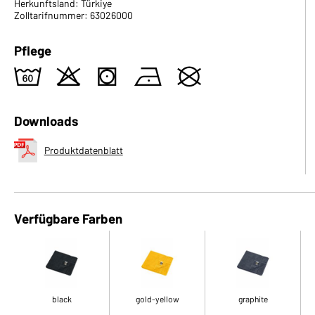
Herkunftsland: Türkiye
Zolltarifnummer: 63026000
Pflege
4
o
s
n
U
Downloads
Produktdatenblatt
Verfügbare Farben
black
gold-yellow
graphite