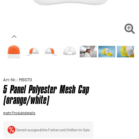
Sie möchten gerne für Ihren privaten Bedarf
einkaufen?
Hier geht's zu unserem Endkundenshop

Art-Nr.: MB070
5 Panel Polyester Mesh Cap
(orange/white)
mehr Produktdetails
Derzeit ausgewählte Farben und Größen im Sale