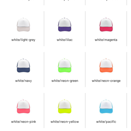
white/light-grey
white/lilac
white/magenta
white/navy
white/neon-green
white/neon-orange
white/neon-pink
white/neon-yellow
white/pacific