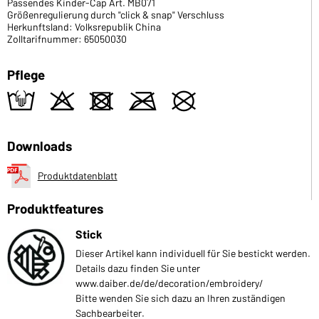
Passendes Kinder-Cap Art. MB071
Größenregulierung durch "click & snap" Verschluss
Herkunftsland: Volksrepublik China
Zolltarifnummer: 65050030
Pflege
t
o
d
m
U
Downloads
Produktdatenblatt
Produktfeatures
Stick
Dieser Artikel kann individuell für Sie bestickt werden.
Details dazu finden Sie unter
www.daiber.de/de/decoration/embroidery/
Bitte wenden Sie sich dazu an Ihren zuständigen
Sachbearbeiter.