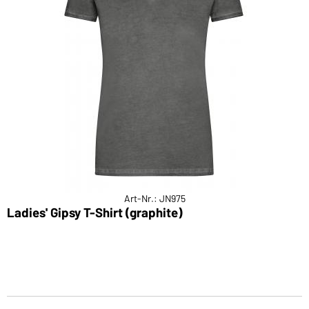
Art-Nr.: JN975
Ladies' Gipsy T-Shirt (graphite)
M