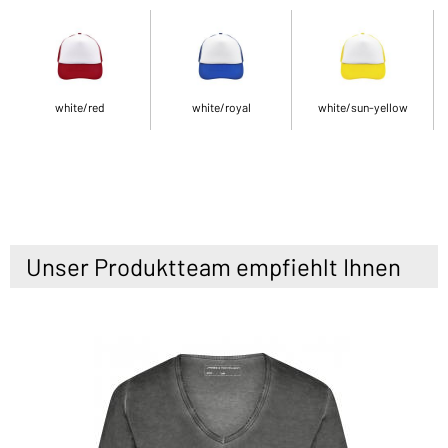
white/red
white/royal
white/sun-yellow
Unser Produktteam empfiehlt Ihnen