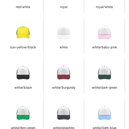
red/white
royal
royal/white
sun-yellow/black
white
white/baby-pink
white/black
white/burgundy
white/dark-green
white/fern-green
white/graphite
white/light-blue