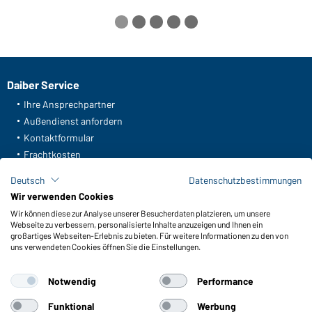
Daiber Service
Ihre Ansprechpartner
Außendienst anfordern
Kontaktformular
Frachtkosten
FAQ / User Manual
Deutsch
Datenschutzbestimmungen
Lagerbestand abfragen
Wir verwenden Cookies
Meldeportal nach Hinweisgeberschutz
Wir können diese zur Analyse unserer Besucherdaten platzieren, um unsere
Webseite zu verbessern, personalisierte Inhalte anzuzeigen und Ihnen ein
Funktionen & Pflege
großartiges Webseiten-Erlebnis zu bieten. Für weitere Informationen zu den von
uns verwendeten Cookies öffnen Sie die Einstellungen.
Produkteigenschaften
Pflegehinweise
Notwendig
Performance
Größen
Farben
Funktional
Werbung