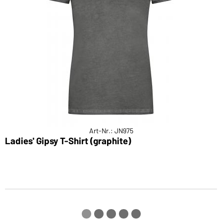
Art-Nr.: JN975
Ladies' Gipsy T-Shirt (graphite)
M