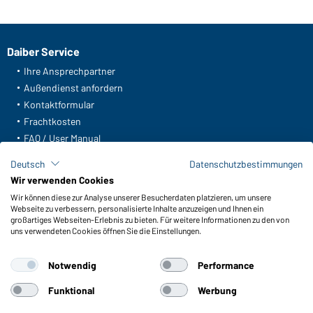
Daiber Service
Ihre Ansprechpartner
Außendienst anfordern
Kontaktformular
Frachtkosten
FAQ / User Manual
Deutsch
Datenschutzbestimmungen
Lagerbestand abfragen
Wir verwenden Cookies
Meldeportal nach Hinweisgeberschutz
Wir können diese zur Analyse unserer Besucherdaten platzieren, um unsere
Webseite zu verbessern, personalisierte Inhalte anzuzeigen und Ihnen ein
Funktionen & Pflege
großartiges Webseiten-Erlebnis zu bieten. Für weitere Informationen zu den von
uns verwendeten Cookies öffnen Sie die Einstellungen.
Produkteigenschaften
Pflegehinweise
Notwendig
Performance
Größen
Farben
Funktional
Werbung