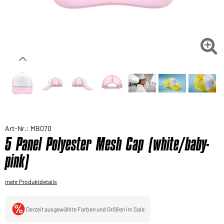
Sie möchten gerne für Ihren privaten Bedarf
einkaufen?
Hier geht's zu unserem Endkundenshop

Art-Nr.: MB070
5 Panel Polyester Mesh Cap (white/baby-
pink)
mehr Produktdetails
Derzeit ausgewählte Farben und Größen im Sale