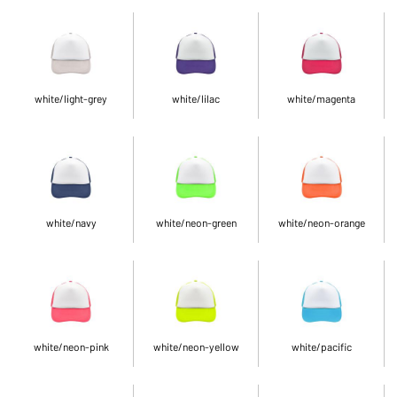
white/light-grey
white/lilac
white/magenta
white/navy
white/neon-green
white/neon-orange
white/neon-pink
white/neon-yellow
white/pacific