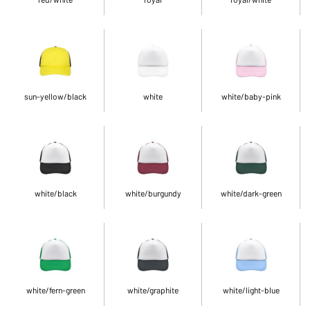
sun-yellow/black
white
white/baby-pink
white/black
white/burgundy
white/dark-green
white/fern-green
white/graphite
white/light-blue