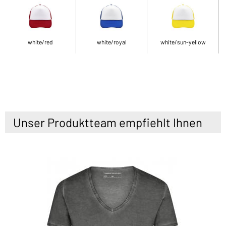
white/red
white/royal
white/sun-yellow
Unser Produktteam empfiehlt Ihnen