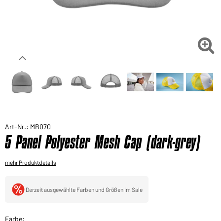
Sie möchten gerne für Ihren privaten Bedarf
einkaufen?
Hier geht's zu unserem Endkundenshop

Art-Nr.: MB070
5 Panel Polyester Mesh Cap (dark-grey)
mehr Produktdetails
Derzeit ausgewählte Farben und Größen im Sale