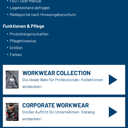
FAQ / User Manual
Lagerbestand abfragen
Meldeportal nach Hinweisgeberschutz
Funktionen & Pflege
Produkteigenschaften
Pflegehinweise
Größen
Farben
WORKWEAR COLLECTION
Die ideale Wahl für Professionals: Kollektionen
entdecken!
CORPORATE WORKWEAR
Großer Auftritt für Unternehmen: Katalog
entdecken!