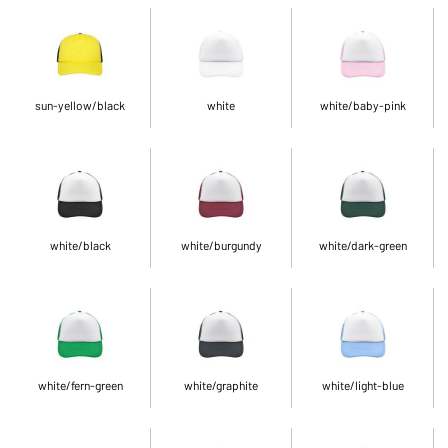
sun-yellow/black
white
white/baby-pink
white/black
white/burgundy
white/dark-green
white/fern-green
white/graphite
white/light-blue