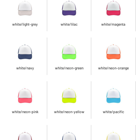
white/light-grey
white/lilac
white/magenta
white/navy
white/neon-green
white/neon-orange
white/neon-pink
white/neon-yellow
white/pacific