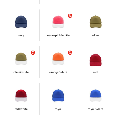
navy
neon-pink/white
olive
olive/white
orange/white
red
red/white
royal
royal/white