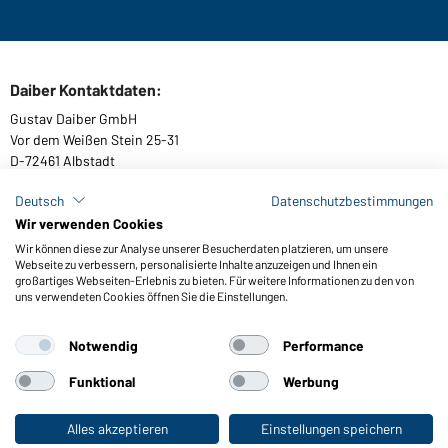
Daiber Kontaktdaten:
Gustav Daiber GmbH
Vor dem Weißen Stein 25-31
D-72461 Albstadt
Deutsch
Datenschutzbestimmungen
Wir verwenden Cookies
Kataloge herunterladen oder bestellen
Wir können diese zur Analyse unserer Besucherdaten platzieren, um unsere
Webseite zu verbessern, personalisierte Inhalte anzuzeigen und Ihnen ein
Zu den Katalogen
großartiges Webseiten-Erlebnis zu bieten. Für weitere Informationen zu den von
uns verwendeten Cookies öffnen Sie die Einstellungen.
Notwendig
Performance
AGB
Impressum
Datenschutz
Cookie-Einstellungen
Barrierefreiheit
Funktional
Werbung
© 2026 Daiber
Alles akzeptieren
Einstellungen speichern
Zum Privatkunden-Shop