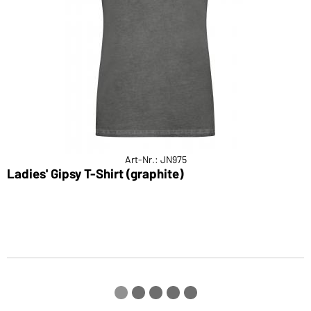
Art-Nr.: JN975
Ladies' Gipsy T-Shirt (graphite)
M