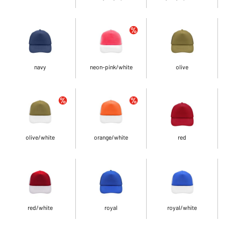
navy
neon-pink/white
olive
olive/white
orange/white
red
red/white
royal
royal/white