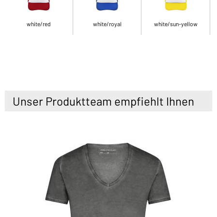
white/red
white/royal
white/sun-yellow
Unser Produktteam empfiehlt Ihnen