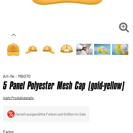
Sie möchten gerne für Ihren privaten Bedarf
einkaufen?
Hier geht's zu unserem Endkundenshop

Art-Nr.: MB070
5 Panel Polyester Mesh Cap (gold-yellow)
mehr Produktdetails
Derzeit ausgewählte Farben und Größen im Sale