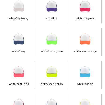
white/light-grey
white/lilac
white/magenta
white/navy
white/neon-green
white/neon-orange
white/neon-pink
white/neon-yellow
white/pacific