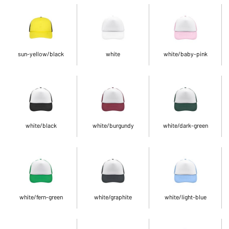
sun-yellow/black
white
white/baby-pink
white/black
white/burgundy
white/dark-green
white/fern-green
white/graphite
white/light-blue