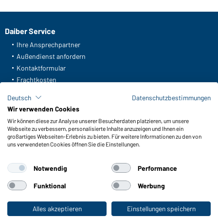
Daiber Service
Ihre Ansprechpartner
Außendienst anfordern
Kontaktformular
Frachtkosten
FAQ / User Manual
Deutsch
Datenschutzbestimmungen
Lagerbestand abfragen
Wir verwenden Cookies
Meldeportal nach Hinweisgeberschutz
Wir können diese zur Analyse unserer Besucherdaten platzieren, um unsere
Webseite zu verbessern, personalisierte Inhalte anzuzeigen und Ihnen ein
Funktionen & Pflege
großartiges Webseiten-Erlebnis zu bieten. Für weitere Informationen zu den von
uns verwendeten Cookies öffnen Sie die Einstellungen.
Produkteigenschaften
Pflegehinweise
Notwendig
Performance
Größen
Farben
Funktional
Werbung
Alles akzeptieren
Einstellungen speichern
Zum Privatkunden-Shop
WORKWEAR COLLECTION