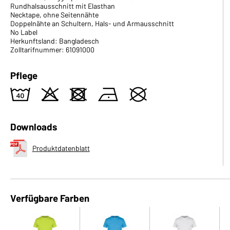
Rundhalsausschnitt mit Elasthan
Necktape, ohne Seitennähte
Doppelnähte an Schultern, Hals- und Armausschnitt
No Label
Herkunftsland: Bangladesch
Zolltarifnummer: 61091000
Pflege
8
o
d
n
U
Downloads
Produktdatenblatt
Verfügbare Farben