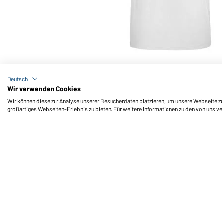
Art-Nr.: JN790
Promo-T Man 180 (white)
Deutsch
Wir verwenden Cookies
Wir können diese zur Analyse unserer Besucherdaten platzieren, um unsere Webseite zu 
großartiges Webseiten-Erlebnis zu bieten. Für weitere Informationen zu den von uns v
Daiber Service
Fu
Ihre Ansprechpartner
Außendienst anfordern