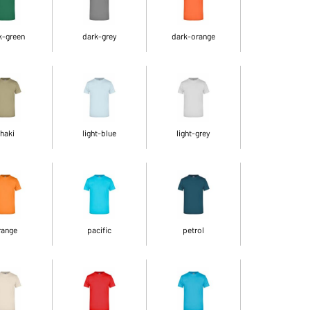
k-green
dark-grey
dark-orange
haki
light-blue
light-grey
range
pacific
petrol