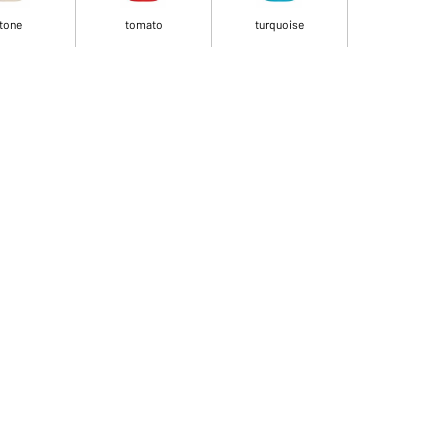
tone
tomato
turquoise