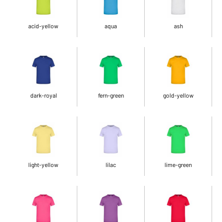
acid-yellow
aqua
ash
dark-royal
fern-green
gold-yellow
light-yellow
lilac
lime-green