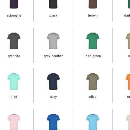
aubergine
black
brown
dar
graphite
grey-heather
irish-green
k
mint
navy
olive
o