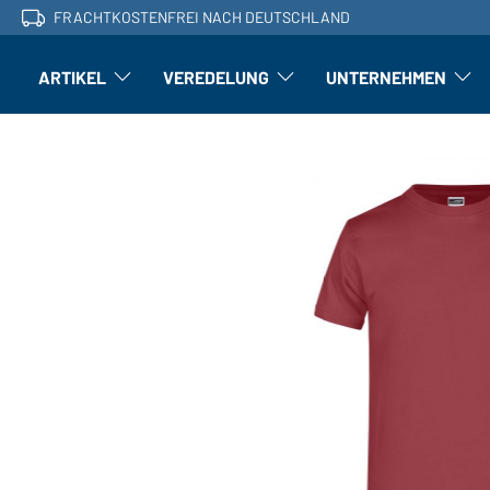
FRACHTKOSTENFREI NACH DEUTSCHLAND
ARTIKEL
VEREDELUNG
UNTERNEHMEN
Artikel: Untermenü öffnen
Veredelung: Untermenü öffnen
Untern