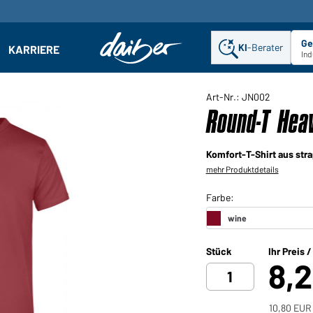
Ge
KI
-Berater
KARRIERE
ehmen: Untermenü öffnen
Ind
Art-Nr.: JN002
Round-T Hea
Komfort-T-Shirt aus str
mehr Produktdetails
Stück
Ihr Preis 
8,
10,80 EUR 