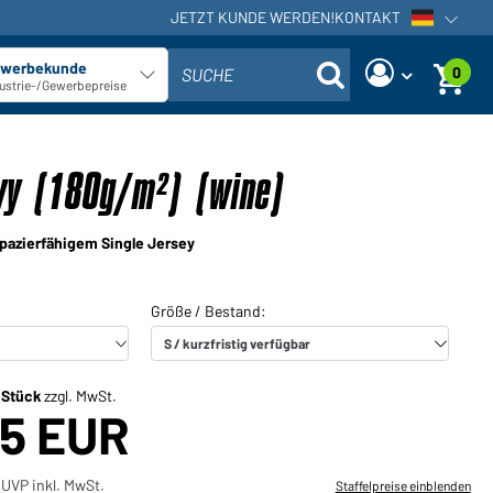
JETZT KUNDE WERDEN!
KONTAKT
Sprachna
werbekunde
0
SUCHE
Kundentyp auswählen
ustrie-/Gewerbepreise
Sind Sie ein Händler und haben
Neues Passwort anfordern
bereits ein Kundenkonto?
vy (180g/m²) (wine)
Benutzername:
Benutzername:
apazierfähigem Single Jersey
E-Mail-Adresse:
Passwort:
Zurück
Jetzt anfordern
zum Login
Passwort
Einloggen
vergessen?
/ Stück
zzgl. MwSt.
25 EUR
Sie möchten Händler werden?
Jetzt Kunde werden!
UVP inkl. MwSt.
Staffelpreise einblenden