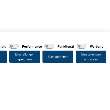
ndig
Performance
Funktional
Werbung
Einstellungen
Einstellungen
Alles ablehnen
n
speichern
anpassen
Zuletzt angesehen
WORKWEAR COLLECTION
Die ideale Wahl für Professionals: Kollektionen