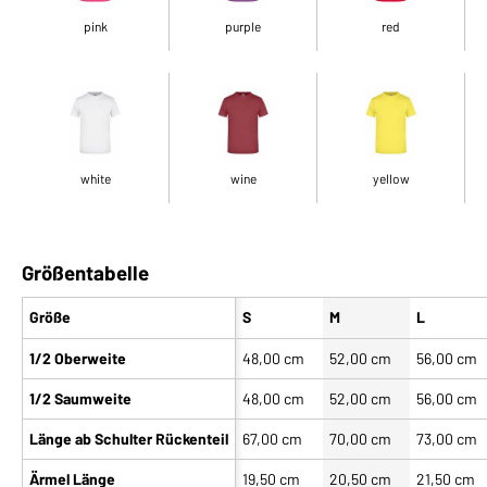
pink
purple
red
white
wine
yellow
Größentabelle
Größe
S
M
L
1/2 Oberweite
48,00 cm
52,00 cm
56,00 cm
1/2 Saumweite
48,00 cm
52,00 cm
56,00 cm
Länge ab Schulter Rückenteil
67,00 cm
70,00 cm
73,00 cm
Ärmel Länge
19,50 cm
20,50 cm
21,50 cm