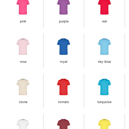
pink
purple
red
rose
royal
sky-blue
stone
tomato
turquoise