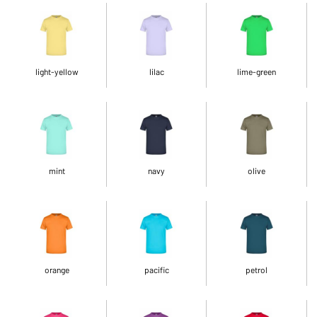
light-yellow
lilac
lime-green
mint
navy
olive
orange
pacific
petrol