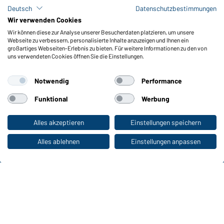
Lagerbestand abfragen
Deutsch
Datenschutzbestimmungen
Meldeportal nach Hinweisgeberschutz
Wir verwenden Cookies
Wir können diese zur Analyse unserer Besucherdaten platzieren, um unsere
Funktionen & Pflege
Webseite zu verbessern, personalisierte Inhalte anzuzeigen und Ihnen ein
Produkteigenschaften
großartiges Webseiten-Erlebnis zu bieten. Für weitere Informationen zu den von
uns verwendeten Cookies öffnen Sie die Einstellungen.
Pflegehinweise
Größen
Notwendig
Performance
Farben
Funktional
Werbung
WORKWEAR COLLECTION
Alles akzeptieren
Einstellungen speichern
Zum Privatkunden-Shop
Die ideale Wahl für Professionals: Kollektionen
entdecken!
Alles ablehnen
Einstellungen anpassen
CORPORATE WORKWEAR
Großer Auftritt für Unternehmen: Katalog
entdecken!