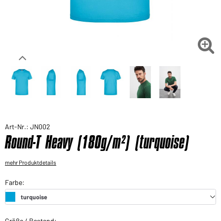
Sie möchten gerne für Ihren privaten Bedarf
einkaufen?
Hier geht's zu unserem Endkundenshop

Art-Nr.: JN002
Round-T Heavy (180g/m²) (turquoise)
mehr Produktdetails