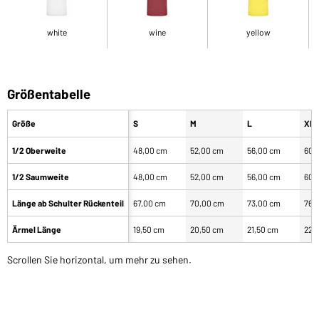
white
wine
yellow
Größentabelle
Größe
S
M
L
XL
1/2 Oberweite
48,00 cm
52,00 cm
56,00 cm
60,
1/2 Saumweite
48,00 cm
52,00 cm
56,00 cm
60,
Länge ab Schulter Rückenteil
67,00 cm
70,00 cm
73,00 cm
76,
Ärmel Länge
19,50 cm
20,50 cm
21,50 cm
22,
Scrollen Sie horizontal, um mehr zu sehen.