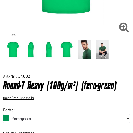
Sie möchten gerne für Ihren privaten Bedarf
einkaufen?
Hier geht's zu unserem Endkundenshop

Art-Nr.: JN002
Round-T Heavy (180g/m²) (fern-green)
mehr Produktdetails