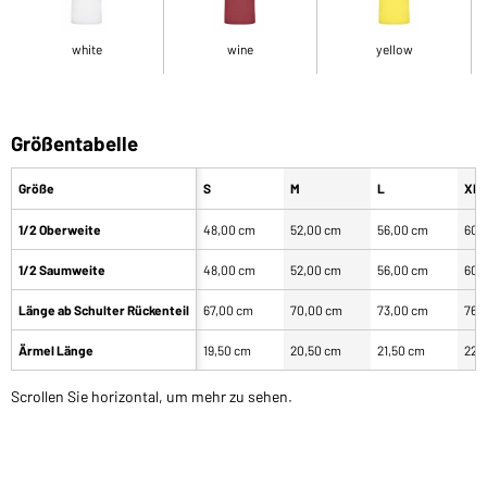
white
wine
yellow
Größentabelle
Größe
S
M
L
XL
1/2 Oberweite
48,00 cm
52,00 cm
56,00 cm
60,
1/2 Saumweite
48,00 cm
52,00 cm
56,00 cm
60,
Länge ab Schulter Rückenteil
67,00 cm
70,00 cm
73,00 cm
76,
Ärmel Länge
19,50 cm
20,50 cm
21,50 cm
22,
Scrollen Sie horizontal, um mehr zu sehen.