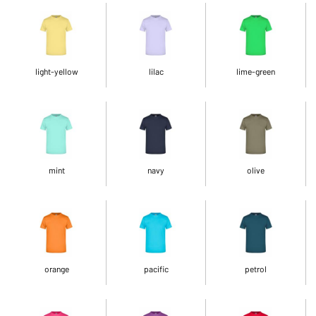
light-yellow
lilac
lime-green
mint
navy
olive
orange
pacific
petrol