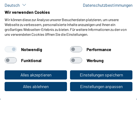
Lagerbestand abfragen
Deutsch
Datenschutzbestimmungen
Meldeportal nach Hinweisgeberschutz
Wir verwenden Cookies
Wir können diese zur Analyse unserer Besucherdaten platzieren, um unsere
Funktionen & Pflege
Webseite zu verbessern, personalisierte Inhalte anzuzeigen und Ihnen ein
Produkteigenschaften
großartiges Webseiten-Erlebnis zu bieten. Für weitere Informationen zu den von
uns verwendeten Cookies öffnen Sie die Einstellungen.
Pflegehinweise
Größen
Notwendig
Performance
Farben
Funktional
Werbung
WORKWEAR COLLECTION
Alles akzeptieren
Einstellungen speichern
Zum Privatkunden-Shop
Die ideale Wahl für Professionals: Kollektionen
entdecken!
Alles ablehnen
Einstellungen anpassen
CORPORATE WORKWEAR
Großer Auftritt für Unternehmen: Katalog
entdecken!