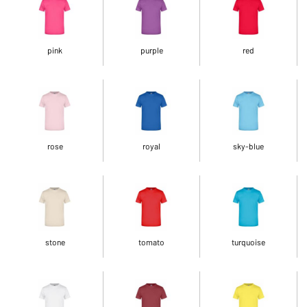
pink
purple
red
rose
royal
sky-blue
stone
tomato
turquoise