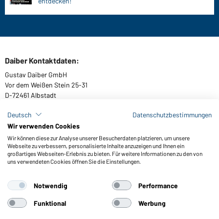
entdecken!
Daiber Kontaktdaten:
Gustav Daiber GmbH
Vor dem Weißen Stein 25-31
D-72461 Albstadt
Deutsch
Datenschutzbestimmungen
Wir verwenden Cookies
Kataloge herunterladen oder bestellen
Wir können diese zur Analyse unserer Besucherdaten platzieren, um unsere
Webseite zu verbessern, personalisierte Inhalte anzuzeigen und Ihnen ein
Zu den Katalogen
großartiges Webseiten-Erlebnis zu bieten. Für weitere Informationen zu den von
uns verwendeten Cookies öffnen Sie die Einstellungen.
Notwendig
Performance
AGB
Impressum
Datenschutz
Cookie-Einstellungen
Barrierefreiheit
Funktional
Werbung
© 2026 Daiber