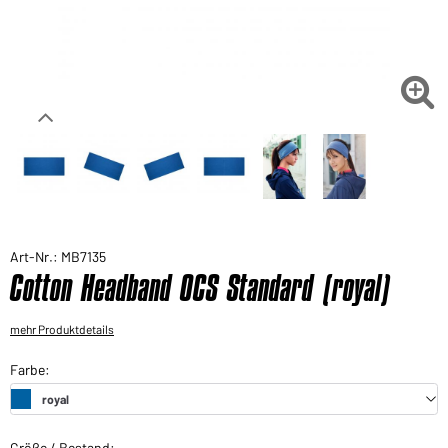
Sie möchten gerne für Ihren privaten Bedarf
einkaufen?
Hier geht's zu unserem Endkundenshop

Art-Nr.: MB7135
Cotton Headband OCS Standard (royal)
mehr Produktdetails