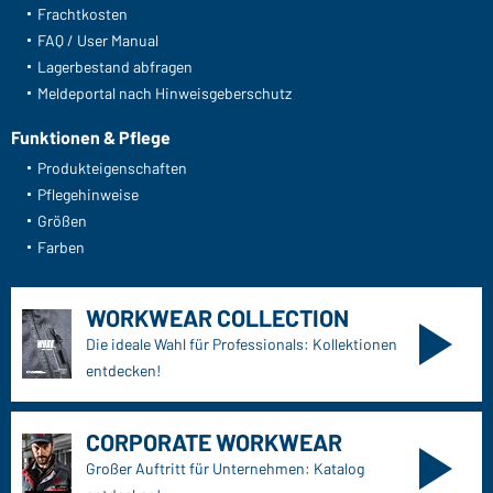
Frachtkosten
FAQ / User Manual
Lagerbestand abfragen
Meldeportal nach Hinweisgeberschutz
Funktionen & Pflege
Produkteigenschaften
Pflegehinweise
Größen
Farben
WORKWEAR COLLECTION
Die ideale Wahl für Professionals: Kollektionen
entdecken!
CORPORATE WORKWEAR
Großer Auftritt für Unternehmen: Katalog