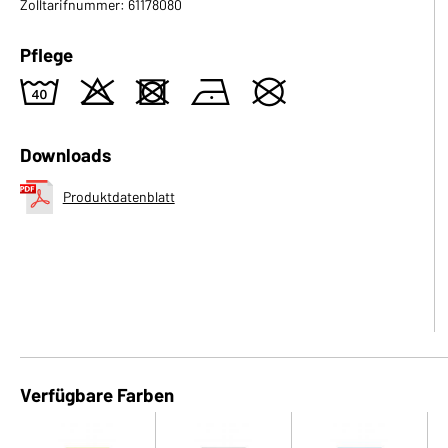
Zolltarifnummer: 61178080
Pflege
8
o
d
n
U
Downloads
Produktdatenblatt
Verfügbare Farben