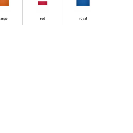
range
red
royal