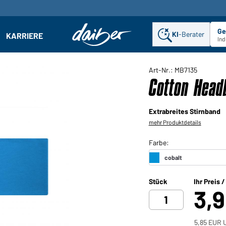
Ge
KI
-Berater
KARRIERE
ehmen: Untermenü öffnen
Ind
Art-Nr.: MB7135
Cotton Head
Extrabreites Stirnband
mehr Produktdetails
Stück
Ihr Preis 
3,
5,85 EUR U