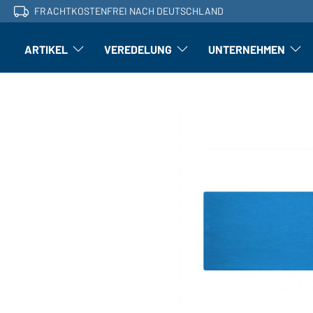
FRACHTKOSTENFREI NACH DEUTSCHLAND
ARTIKEL
VEREDELUNG
UNTERNEHMEN
Artikel: Untermenü öffnen
Veredelung: Untermenü öffnen
Untern