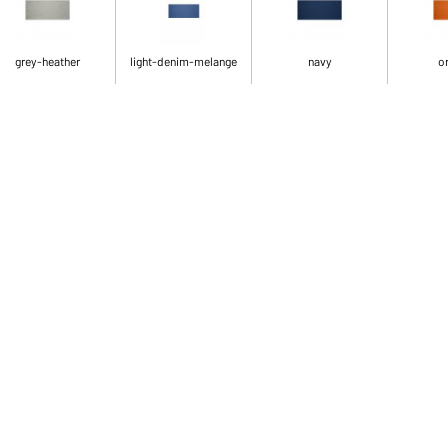
grey-heather
light-denim-melange
navy
o