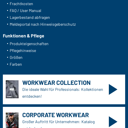
Frachtkosten
FAQ / User Manual
Lagerbestand abfragen
Meldeportal nach Hinweisgeberschutz
Funktionen & Pflege
Produkteigenschaften
Pflegehinweise
Größen
Farben
WORKWEAR COLLECTION
Die ideale Wahl für Professionals: Kollektionen
entdecken!
CORPORATE WORKWEAR
Großer Auftritt für Unternehmen: Katalog