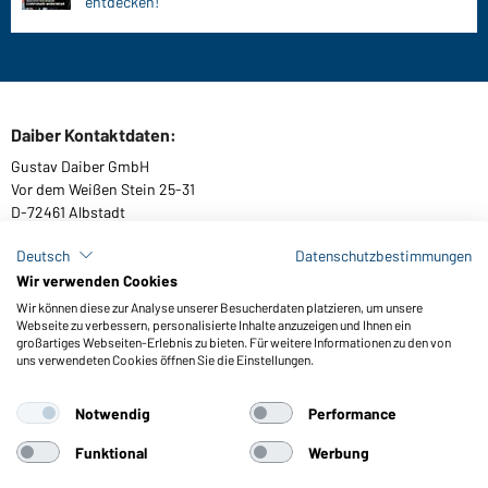
entdecken!
Daiber Kontaktdaten:
Gustav Daiber GmbH
Vor dem Weißen Stein 25-31
D-72461 Albstadt
Deutsch
Datenschutzbestimmungen
Wir verwenden Cookies
Kataloge herunterladen oder bestellen
Wir können diese zur Analyse unserer Besucherdaten platzieren, um unsere
Webseite zu verbessern, personalisierte Inhalte anzuzeigen und Ihnen ein
Zu den Katalogen
großartiges Webseiten-Erlebnis zu bieten. Für weitere Informationen zu den von
uns verwendeten Cookies öffnen Sie die Einstellungen.
Notwendig
Performance
AGB
Impressum
Datenschutz
Cookie-Einstellungen
Barrierefreiheit
Funktional
Werbung
© 2026 Daiber