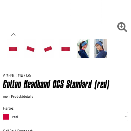
Sie möchten gerne für Ihren privaten Bedarf
einkaufen?
Hier geht's zu unserem Endkundenshop

Art-Nr.: MB7135
Cotton Headband OCS Standard (red)
mehr Produktdetails