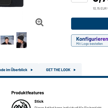
10,15 EUR 

Konfiguriere
Mit Logo bestellen
nde im Überblick
GET THE LOOK
Produktfeatures
Stick
Dieser Artikel kann individuell für Sie bestickt