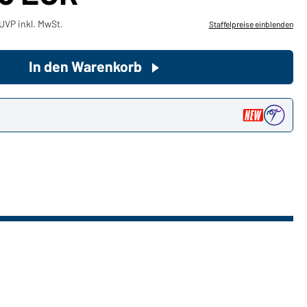
UVP inkl. MwSt.
Staffelpreise einblenden
Sie möchten gerne für Ihren
privaten Bedarf einkaufen?
In den Warenkorb
Hier geht's zu unserem
Endkundenshop
n