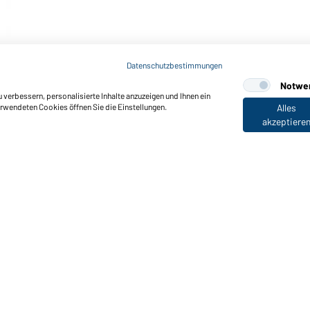
Datenschutzbestimmungen
Notwe
verbessern, personalisierte Inhalte anzuzeigen und Ihnen ein
erwendeten Cookies öffnen Sie die Einstellungen.
Alles
akzeptiere
nktionen & Pflege
Produkteigenschaften
Pflegehinweise
Größen
Farben