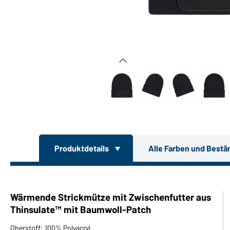
Produktdetails
Alle Farben und Bestä
Wärmende Strickmütze mit Zwischenfutter aus
Thinsulate™ mit Baumwoll-Patch
Oberstoff: 100% Polyacryl