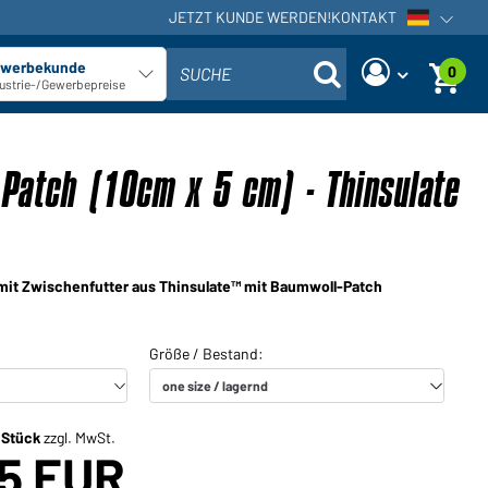
JETZT KUNDE WERDEN!
KONTAKT
Sprachna
werbekunde
0
SUCHE
Kundentyp auswählen
ustrie-/Gewerbepreise
Sind Sie ein Händler und haben
Neues Passwort anfordern
bereits ein Kundenkonto?
 Patch (10cm x 5 cm) - Thinsulate
Benutzername:
Benutzername:
E-Mail-Adresse:
Passwort:
it Zwischenfutter aus Thinsulate™ mit Baumwoll-Patch
Zurück
Jetzt anfordern
zum Login
Passwort
Einloggen
vergessen?
Sie möchten Händler werden?
/ Stück
zzgl. MwSt.
75 EUR
Jetzt Kunde werden!