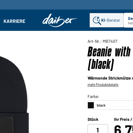
Ge
KI
-Berater
KARRIERE
ehmen: Untermenü öffnen
Ind
Art-Nr.: MB7407
Beanie with
(black)
Wärmende Strickmütze m
mehr Produktdetails
Stück
Ihr Preis 
6,