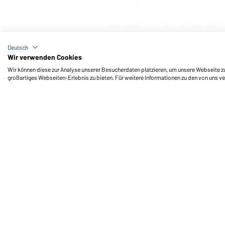
Art-Nr.: MB7551
Knitted Cap Thinsulate™ (red)
Deutsch
Wir verwenden Cookies
Wir können diese zur Analyse unserer Besucherdaten platzieren, um unsere Webseite zu 
großartiges Webseiten-Erlebnis zu bieten. Für weitere Informationen zu den von uns v
Daiber Service
Fu
Ihre Ansprechpartner
Außendienst anfordern
Kontaktformular
Frachtkosten