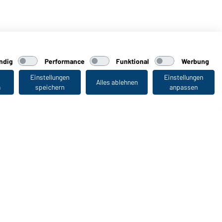
ndig
Performance
Funktional
Werbung
Einstellungen
Einstellungen
Alles ablehnen
n
speichern
anpassen
Zuletzt angesehen
WORKWEAR COLLECTION
Die ideale Wahl für Professionals: Kollektionen
entdecken!