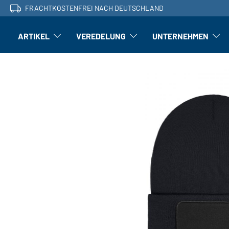
FRACHTKOSTENFREI NACH DEUTSCHLAND
ARTIKEL
VEREDELUNG
UNTERNEHMEN
Artikel: Untermenü öffnen
Veredelung: Untermenü öffnen
Untern