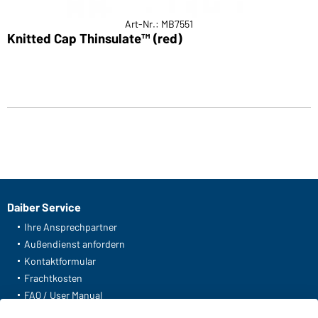
Art-Nr.: MB7551
Knitted Cap Thinsulate™ (red)
Daiber Service
Ihre Ansprechpartner
Außendienst anfordern
Kontaktformular
Frachtkosten
FAQ / User Manual
Lagerbestand abfragen