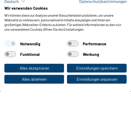
Deutsch
Datenschutzbestimmungen
Meldeportal nach Hinweisgeberschutz
Wir verwenden Cookies
Wir können diese zur Analyse unserer Besucherdaten platzieren, um unsere
Funktionen & Pflege
Webseite zu verbessern, personalisierte Inhalte anzuzeigen und Ihnen ein
Produkteigenschaften
großartiges Webseiten-Erlebnis zu bieten. Für weitere Informationen zu den von
uns verwendeten Cookies öffnen Sie die Einstellungen.
Pflegehinweise
Größen
Notwendig
Performance
Farben
Funktional
Werbung
WORKWEAR COLLECTION
Alles akzeptieren
Einstellungen speichern
Zum Privatkunden-Shop
Die ideale Wahl für Professionals: Kollektionen
entdecken!
Alles ablehnen
Einstellungen anpassen
CORPORATE WORKWEAR
Großer Auftritt für Unternehmen: Katalog
entdecken!