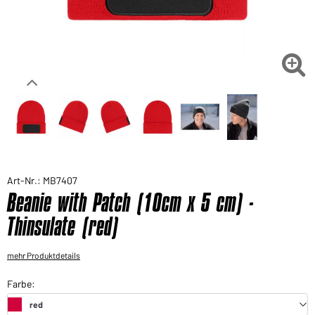
Sie möchten gerne für Ihren privaten Bedarf
einkaufen?
Hier geht's zu unserem Endkundenshop

Art-Nr.: MB7407
Beanie with Patch (10cm x 5 cm) -
Thinsulate (red)
mehr Produktdetails