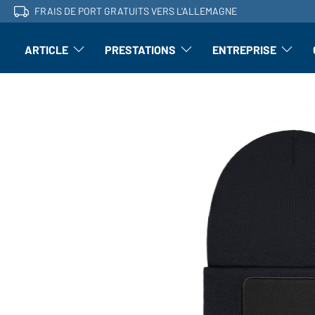
FRAIS DE PORT GRATUITS VERS L'ALLEMAGNE
ARTICLE
PRESTATIONS
ENTREPRISE
l'article : Ouvrir le sous-menu
Perfectionnement : ouvrir le sous-men
L'entrepri