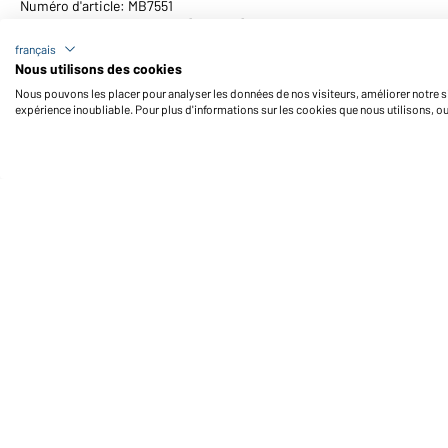
Numéro d'article: MB7551
Bonnet Thinsulate™ (rouge)
français
Nous utilisons des cookies
Nous pouvons les placer pour analyser les données de nos visiteurs, améliorer notre si
expérience inoubliable. Pour plus d'informations sur les cookies que nous utilisons, o
Daiber Service
Fo
Contact
Formulaire de contact
Frais de transport
FAQ / Manuel d' utilisation
Vérifier le stock
Reporting system according to
whistleblower protection act