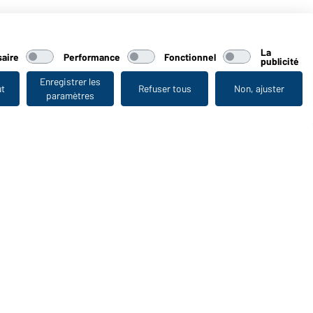
La
aire
Performance
Fonctionnel
publicité
Enregistrer les
ut
Refuser tous
Non, ajuster
paramètres
Vu en dernier
WORKWEAR COLLECTION
Le choix idéal pour les professionnels : découvrir la
collection !
CORPORATE WORKWEAR
Grande présentation pour les entreprises : Découvrir le
catalogue !