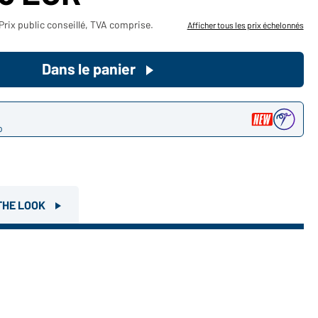
Devenez client maintenant!
Prix public conseillé, TVA comprise.
Afficher tous les prix échelonnés
Voudriez-vous acheter des
Dans le panier
produits pour votre besoin privé?
Chemin d'accès au shop des
clients finaux
o
THE LOOK