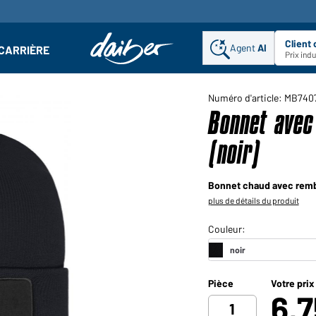
Client
Agent
AI
CARRIÈRE
u
se : Ouvrir le sous-menu
Prix ind
Numéro d'article: MB740
Bonnet avec
(noir)
Bonnet chaud avec remb
plus de détails du produit
Pièce
Votre prix
6,