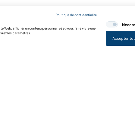
Politique de confidentialité
Nécess
te Web, afficher un contenu personnalisé et vous faire vivre une
uvrez les paramètres.
Accepter to
nctions et entretien
Caractéristiques du produit
Conseils d'entretien
Tailles
Couleurs