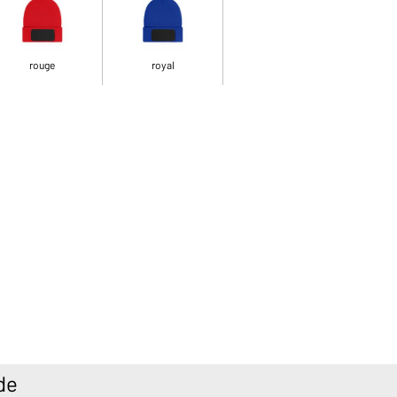
rouge
royal
de