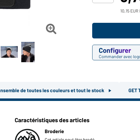
10,15 EUR 

Configurer
Commander avec log
ensemble de toutes les couleurs et tout le stock
GET 
Caractéristiques des articles
Broderie
Cet article peut être brodé.