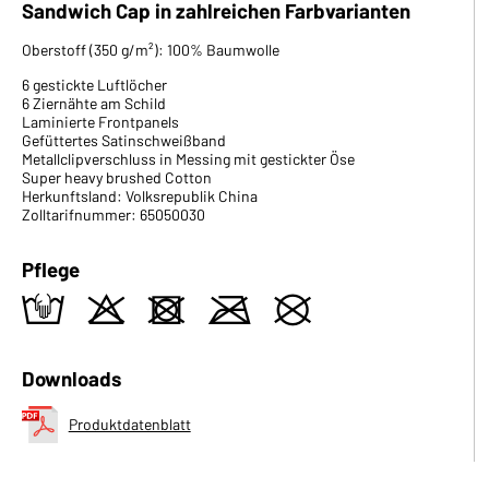
Sandwich Cap in zahlreichen Farbvarianten
Oberstoff (350 g/m²): 100% Baumwolle
6 gestickte Luftlöcher
6 Ziernähte am Schild
Laminierte Frontpanels
Gefüttertes Satinschweißband
Metallclipverschluss in Messing mit gestickter Öse
Super heavy brushed Cotton
Herkunftsland: Volksrepublik China
Zolltarifnummer: 65050030
Pflege
t
o
d
m
U
Downloads
Produktdatenblatt