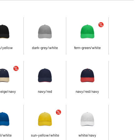
k/yellow
dark-grey/white
fern-green/white
eige/navy
navy/red
navy/red/navy
l/white
sun-yellow/white
white/navy