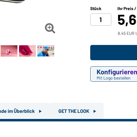
Stück
Ihr Preis 
5,

8,45 EUR U
Konfiguriere
Mit Logo bestellen
nde im Überblick
GET THE LOOK