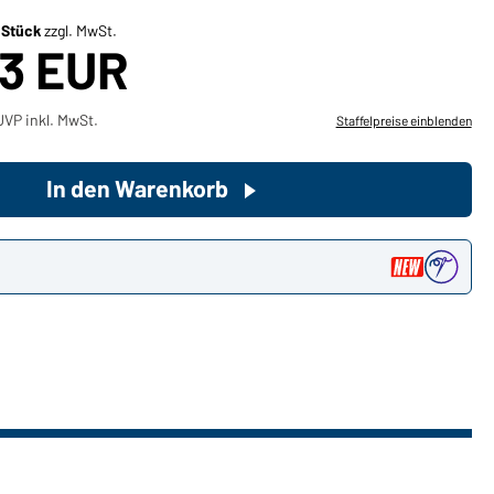
/ Stück
zzgl. MwSt.
63 EUR
Sie möchten gerne für Ihren
privaten Bedarf einkaufen?
Hier geht's zu unserem
VP inkl. MwSt.
Staffelpreise einblenden
Endkundenshop
In den Warenkorb
n