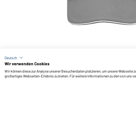
Art-Nr.: MB6112
6 Panel Raver Sandwich Cap (dark-grey/white)
Deutsch
Wir verwenden Cookies
Wir können diese zur Analyse unserer Besucherdaten platzieren, um unsere Webseite zu 
großartiges Webseiten-Erlebnis zu bieten. Für weitere Informationen zu den von uns v
Daiber Service
Fu