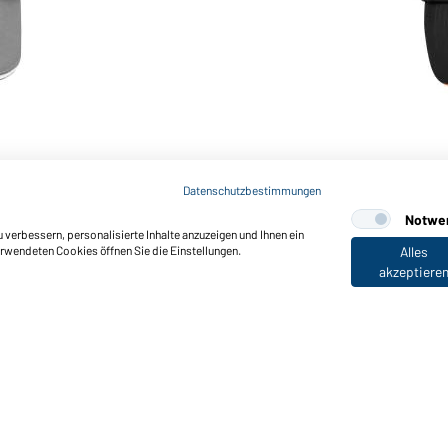
Art-Nr.: MB6526
5 Panel Sandwich Cap (bla
Datenschutzbestimmungen
Notwe
verbessern, personalisierte Inhalte anzuzeigen und Ihnen ein
erwendeten Cookies öffnen Sie die Einstellungen.
Alles
akzeptiere
nktionen & Pflege