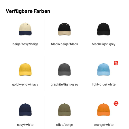
Verfügbare Farben
beige/navy/beige
black/beige/black
black/light-grey
gold-yellow/navy
graphite/light-grey
light-blue/white
navy/white
olive/beige
orange/white