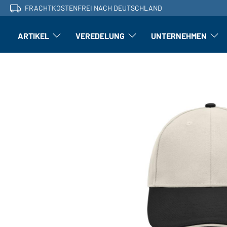
FRACHTKOSTENFREI NACH DEUTSCHLAND
ARTIKEL
VEREDELUNG
UNTERNEHMEN
Artikel: Untermenü öffnen
Veredelung: Untermenü öffnen
Untern