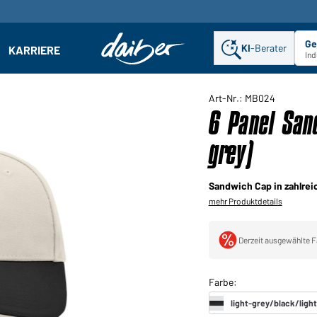
Ge
KI
-Berater
KARRIERE
ehmen: Untermenü öffnen
Ind
Art-Nr.: MB024
6 Panel Sand
grey)
Sandwich Cap in zahlrei
mehr Produktdetails
Derzeit ausgewählte F