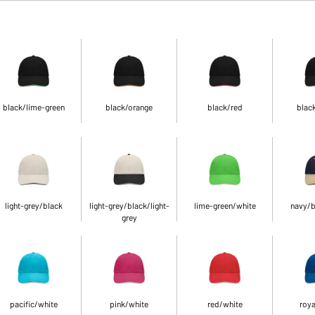
black/lime-green
black/orange
black/red
blac
light-grey/black
light-grey/black/light-
lime-green/white
navy/b
grey
pacific/white
pink/white
red/white
roya