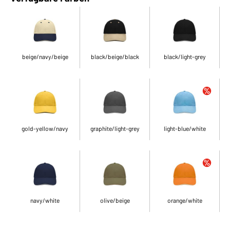
beige/navy/beige
black/beige/black
black/light-grey
gold-yellow/navy
graphite/light-grey
light-blue/white
navy/white
olive/beige
orange/white