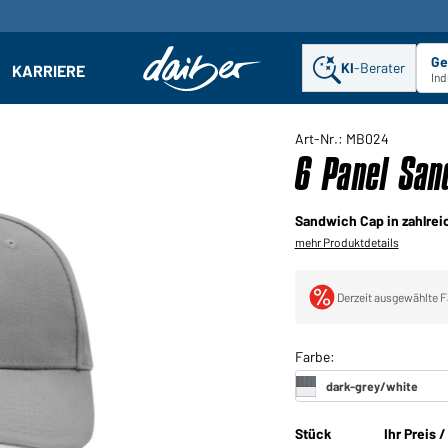
Ge
KI
-Berater
KARRIERE
ehmen: Untermenü öffnen
Ind
Art-Nr.: MB024
6 Panel San
Sandwich Cap in zahlrei
mehr Produktdetails
Derzeit ausgewählte F
Stück
Ihr Preis 