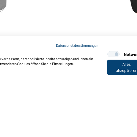
Art-Nr.: MB6526
5 Panel Sandwich Cap (bla
Datenschutzbestimmungen
Notwe
verbessern, personalisierte Inhalte anzuzeigen und Ihnen ein
erwendeten Cookies öffnen Sie die Einstellungen.
Alles
akzeptiere
nktionen & Pflege
Produkteigenschaften
Pflegehinweise