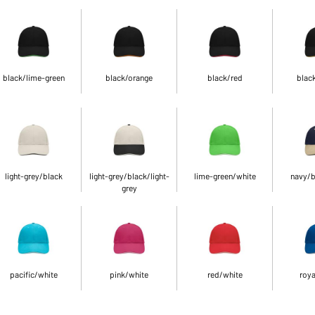
black/lime-green
black/orange
black/red
blac
light-grey/black
light-grey/black/light-
lime-green/white
navy/b
grey
pacific/white
pink/white
red/white
roya