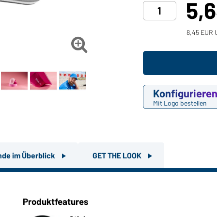
5,
8,45 EUR U

Konfiguriere
Mit Logo bestellen
nde im Überblick
GET THE LOOK
Produktfeatures