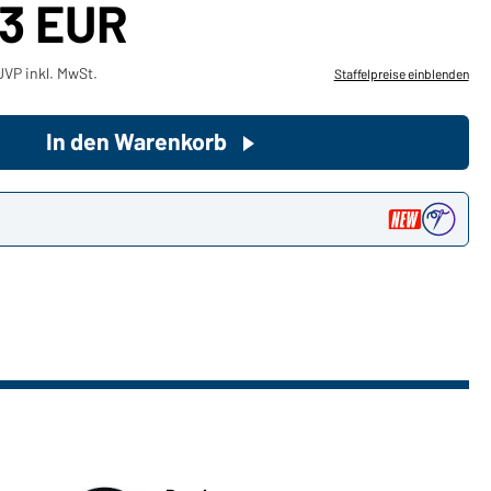
63 EUR
Sie möchten gerne für Ihren
VP inkl. MwSt.
Staffelpreise einblenden
privaten Bedarf einkaufen?
Hier geht's zu unserem
Endkundenshop
In den Warenkorb
n