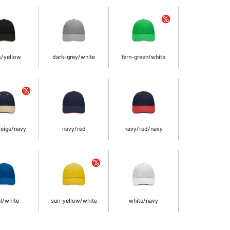
k/yellow
dark-grey/white
fern-green/white
eige/navy
navy/red
navy/red/navy
l/white
sun-yellow/white
white/navy