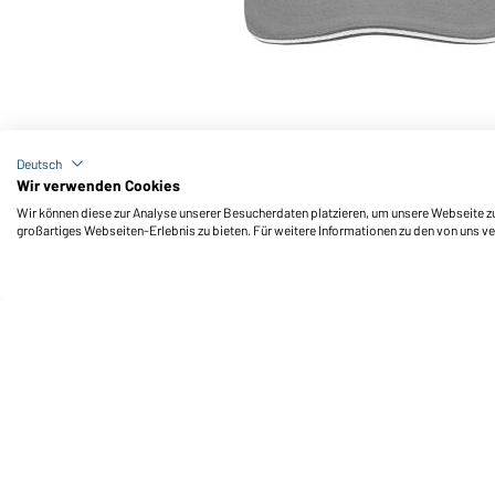
Art-Nr.: MB6112
6 Panel Raver Sandwich Cap (dark-grey/white)
Deutsch
Wir verwenden Cookies
Wir können diese zur Analyse unserer Besucherdaten platzieren, um unsere Webseite zu 
großartiges Webseiten-Erlebnis zu bieten. Für weitere Informationen zu den von uns v
Daiber Service
Fu
Ihre Ansprechpartner
Außendienst anfordern