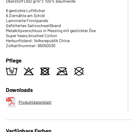
Oberstoff (350 g/m²): 100% Baumwolle
6 gestickte Luftlöcher
6 Ziernähte am Schild
Laminierte Frontpanels
Gefüttertes Satinschweißband
Metallclipverschluss in Messing mit gestickter Öse
Super heavy brushed Cotton
Herkunftsland: Volksrepublik China
Zolltarifnummer: 65050030
Pflege
t
o
d
m
U
Downloads
Produktdatenblatt
Verfügbare Farben