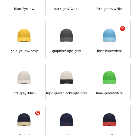
black/yellow
dark-grey/white
fern-green/white
gold-yellow/navy
graphite/light-grey
light-blue/white
light-grey/black
light-grey/black/light-grey
lime-green/white
navy/beige/navy
navy/red
navy/red/navy