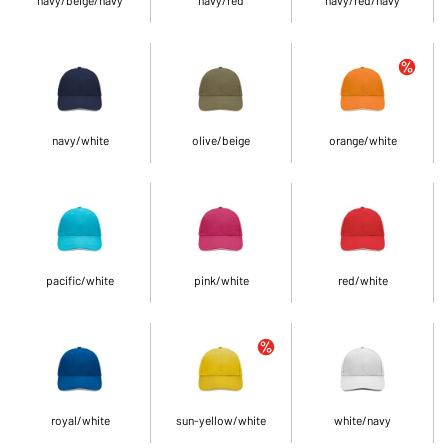
navy/white
olive/beige
orange/white
pacific/white
pink/white
red/white
royal/white
sun-yellow/white
white/navy