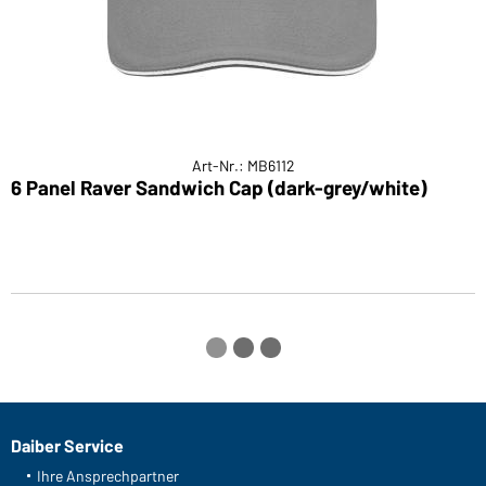
Art-Nr.: MB6112
6 Panel Raver Sandwich Cap (dark-grey/white)
5
Daiber Service
Ihre Ansprechpartner