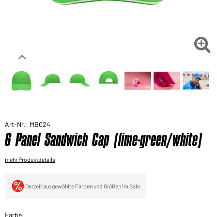
Sie möchten gerne für Ihren privaten Bedarf
einkaufen?
Hier geht's zu unserem Endkundenshop

Art-Nr.: MB024
6 Panel Sandwich Cap (lime-green/white)
mehr Produktdetails
Derzeit ausgewählte Farben und Größen im Sale