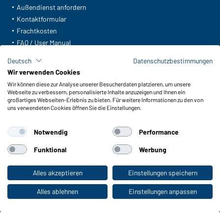
Außendienst anfordern
Kontaktformular
Frachtkosten
FAQ / User Manual
Lagerbestand abfragen
Deutsch
Datenschutzbestimmungen
Meldeportal nach Hinweisgeberschutz
Wir verwenden Cookies
Wir können diese zur Analyse unserer Besucherdaten platzieren, um unsere
Funktionen & Pflege
Webseite zu verbessern, personalisierte Inhalte anzuzeigen und Ihnen ein
Produkteigenschaften
großartiges Webseiten-Erlebnis zu bieten. Für weitere Informationen zu den von
uns verwendeten Cookies öffnen Sie die Einstellungen.
Pflegehinweise
Größen
Notwendig
Performance
Farben
Funktional
Werbung
WORKWEAR COLLECTION
Alles akzeptieren
Einstellungen speichern
Zum Privatkunden-Shop
Die ideale Wahl für Professionals: Kollektionen
entdecken!
Alles ablehnen
Einstellungen anpassen