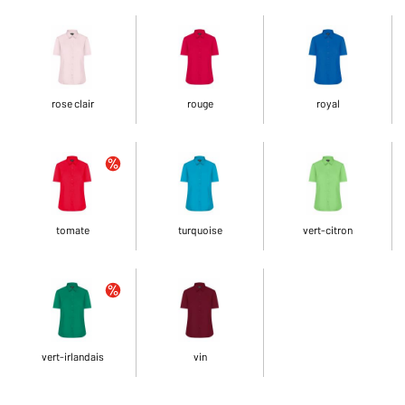
rose clair
rouge
royal
tomate
turquoise
vert-citron
vert-irlandais
vin