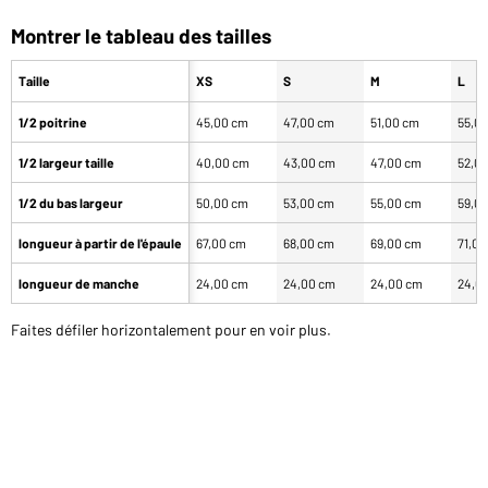
Montrer le tableau des tailles
Taille
XS
S
M
L
1/2 poitrine
45,00 cm
47,00 cm
51,00 cm
55,0
1/2 largeur taille
40,00 cm
43,00 cm
47,00 cm
52,0
1/2 du bas largeur
50,00 cm
53,00 cm
55,00 cm
59,0
longueur à partir de l'épaule
67,00 cm
68,00 cm
69,00 cm
71,0
longueur de manche
24,00 cm
24,00 cm
24,00 cm
24,0
Faites défiler horizontalement pour en voir plus.
Notre équipe du projet vous