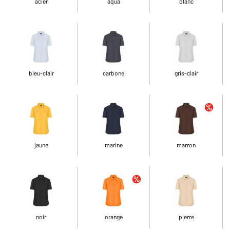
acier
aqua
blanc
bleu-clair
carbone
gris-clair
jaune
marine
marron
noir
orange
pierre