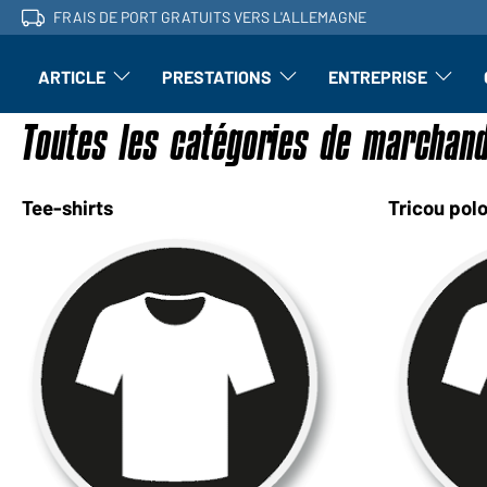
FRAIS DE PORT GRATUITS VERS L'ALLEMAGNE
ARTICLE
PRESTATIONS
ENTREPRISE
l'article : Ouvrir le sous-menu
Perfectionnement : ouvrir le sous-men
L'entrepri
Toutes les catégories de marchan
Tee-shirts
Tricou pol