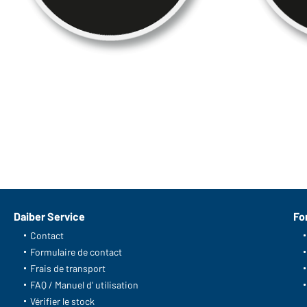
Daiber Service
Fo
Contact
Formulaire de contact
Frais de transport
FAQ / Manuel d' utilisation
Vérifier le stock