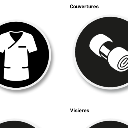
Couvertures
Visières