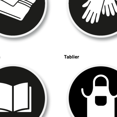
s
Tablier