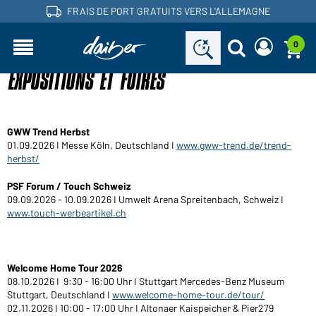
FRAIS DE PORT GRATUITS VERS L'ALLEMAGNE
0
EXPOSITIONS ET FOIRES
Vous êtes commerçant et vous avez déjà un compte
Demander nouveau mot de passe
client?
Nom d'utilisateur:
Nom d'utilisateur:
GWW Trend Herbst
Adresse e-mail:
01.09.2026 I Messe Köln, Deutschland I
www.gww-trend.de/trend-
Mot de passe:
herbst/
PSF Forum / Touch Schweiz
Demander maintenant
09.09.2026 - 10.09.2026 I Umwelt Arena Spreitenbach, Schweiz I
Mot de passe
Retour à la
Connexion
www.touch-werbeartikel.ch
oublié?
connexion
Voudriez-vous devenir commerçant?
Welcome Home Tour 2026
08.10.2026 I 9:30 - 16:00 Uhr I Stuttgart Mercedes-Benz Museum
Devenez client maintenant!
Stuttgart, Deutschland I
www.welcome-home-tour.de/tour/
02.11.2026 I 10:00 - 17:00 Uhr I Altonaer Kaispeicher & Pier279