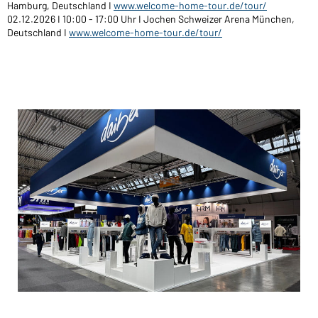
Hamburg, Deutschland I
www.welcome-home-tour.de/tour/
Voudriez-vous acheter des produits pour votre besoin
02.12.2026 I 10:00 - 17:00 Uhr I Jochen Schweizer Arena München,
privé?
Deutschland I
www.welcome-home-tour.de/tour/
Chemin d'accès au shop des clients finaux