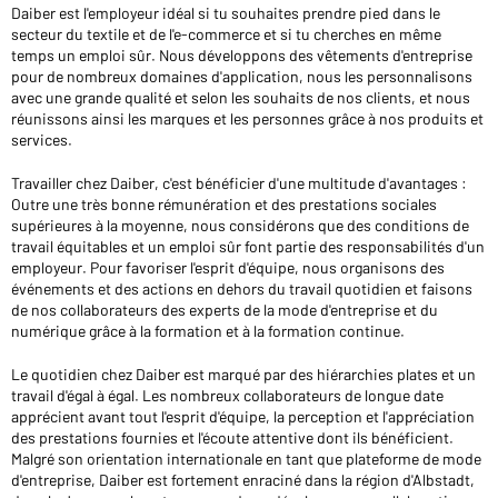
Daiber est l'employeur idéal si tu souhaites prendre pied dans le
Voudriez-vous acheter des produits pour votre besoin
secteur du textile et de l'e-commerce et si tu cherches en même
privé?
temps un emploi sûr. Nous développons des vêtements d'entreprise
pour de nombreux domaines d'application, nous les personnalisons
Chemin d'accès au shop des clients finaux
avec une grande qualité et selon les souhaits de nos clients, et nous
réunissons ainsi les marques et les personnes grâce à nos produits et
services.
Travailler chez Daiber, c'est bénéficier d'une multitude d'avantages :
Outre une très bonne rémunération et des prestations sociales
supérieures à la moyenne, nous considérons que des conditions de
travail équitables et un emploi sûr font partie des responsabilités d'un
employeur. Pour favoriser l'esprit d'équipe, nous organisons des
événements et des actions en dehors du travail quotidien et faisons
de nos collaborateurs des experts de la mode d'entreprise et du
numérique grâce à la formation et à la formation continue.
Le quotidien chez Daiber est marqué par des hiérarchies plates et un
travail d'égal à égal. Les nombreux collaborateurs de longue date
apprécient avant tout l'esprit d'équipe, la perception et l'appréciation
des prestations fournies et l'écoute attentive dont ils bénéficient.
Malgré son orientation internationale en tant que plateforme de mode
d'entreprise, Daiber est fortement enraciné dans la région d'Albstadt,