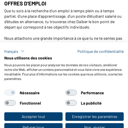
OFFRES D'EMPLOI
Que tu sois à la recherche d'un emploi à temps plein ou à temps
partiel, d'une place d'apprentissage, d'un poste d'étudiant salarié ou
d'études en alternance, tu trouveras chez Daiber le bon point de
départ qui correspond à tes objectifs individuels.
Nous attachons une grande importance à ce que tu ne te sentes pas
seulement bien dans ton travail, mais que tu aies aussi les
meilleures chances de développement professionnel et personnel.
français
Politique de confidentialité
Chez nous, tu ne trouveras pas seulement un travail passionnant,
Nous utilisons des cookies
mais aussi un environnement qui encourage tes points forts et
Nous pouvons les placer pour analyser les données de nos visiteurs, améliorer
t'accompagne sur la voie d'une vie professionnelle réussie.
notre site Web, afficher un contenu personnalisé et vous faire vivre une expérience
inoubliable. Pour plus d'informations sur les cookies que nous utilisons, ouvrez les
Tu trouveras ici et sur Stepstone nos offres d'emploi actuelles.
paramètres.
Formation d'agent commercial en e-commerce (m/f/x)
Nécessaire
Performance
Les candidatures spontanées pour une éventuelle début de la
formation en septembre sont les bienvenues.
Fonctionnel
La publicité
Étudiants à la recherche d'un emploi d'appoint (h/f/d)
Accepter tout
Enregistrer les paramètres
Vers la boutique pour particuliers
durée minimale : 3 semaines
Refuser tous
Non, ajuster