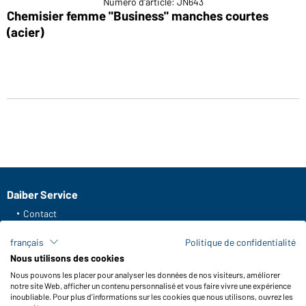
Numéro d'article: JN643
Chemisier femme "Business" manches courtes
(acier)
Daiber Service
Contact
Formulaire de contact
français
Politique de confidentialité
Frais de transport
Nous utilisons des cookies
FAQ / Manuel d' utilisation
Nous pouvons les placer pour analyser les données de nos visiteurs, améliorer
Vérifier le stock
notre site Web, afficher un contenu personnalisé et vous faire vivre une expérience
Reporting system according to whistleblower protection act
inoubliable. Pour plus d'informations sur les cookies que nous utilisons, ouvrez les