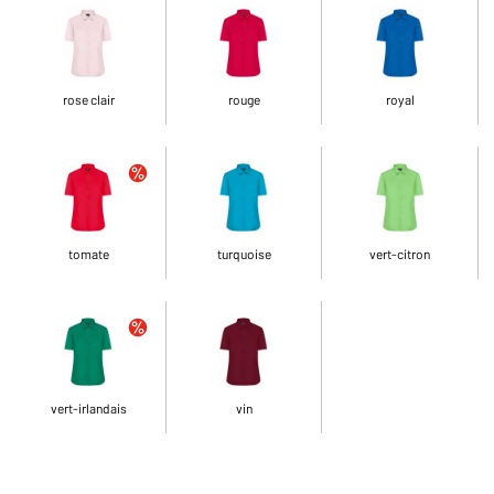
rose clair
rouge
royal
tomate
turquoise
vert-citron
vert-irlandais
vin