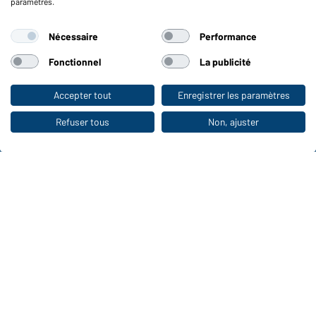
paramètres.
Fonctions et entretien
Nécessaire
Performance
Caractéristiques du produit
Conseils d'entretien
Fonctionnel
La publicité
Tailles
Couleurs
Accepter tout
Enregistrer les paramètres
Vers la boutique pour particuliers
Refuser tous
Non, ajuster
WORKWEAR COLLECTION
Le choix idéal pour les professionnels :
découvrir la collection !
CORPORATE WORKWEAR
Grande présentation pour les entreprises :
Découvrir le catalogue !