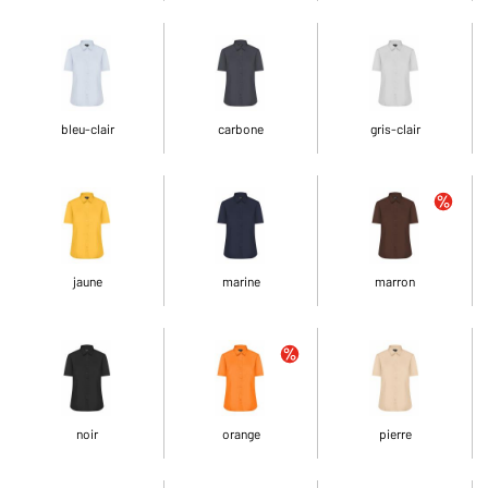
bleu-clair
carbone
gris-clair
jaune
marine
marron
noir
orange
pierre