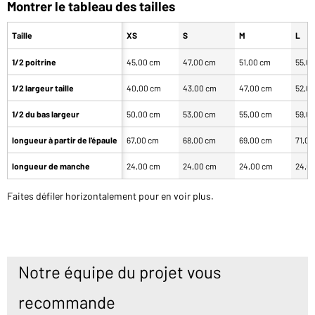
Montrer le tableau des tailles
Taille
XS
S
M
L
1/2 poitrine
45,00 cm
47,00 cm
51,00 cm
55,0
1/2 largeur taille
40,00 cm
43,00 cm
47,00 cm
52,0
1/2 du bas largeur
50,00 cm
53,00 cm
55,00 cm
59,0
longueur à partir de l'épaule
67,00 cm
68,00 cm
69,00 cm
71,0
longueur de manche
24,00 cm
24,00 cm
24,00 cm
24,0
Faites défiler horizontalement pour en voir plus.
Notre équipe du projet vous
recommande