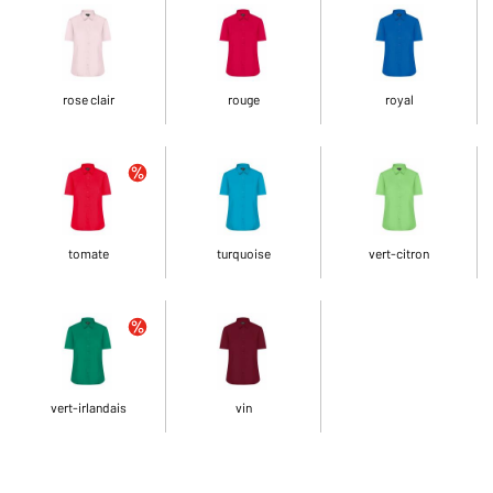
rose clair
rouge
royal
tomate
turquoise
vert-citron
vert-irlandais
vin