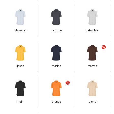
bleu-clair
carbone
gris-clair
jaune
marine
marron
noir
orange
pierre