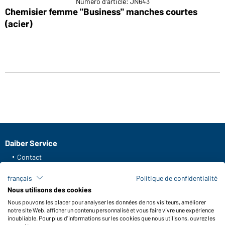
Numéro d'article: JN643
Chemisier femme "Business" manches courtes
(acier)
Daiber Service
Contact
Formulaire de contact
français
Politique de confidentialité
Frais de transport
Nous utilisons des cookies
FAQ / Manuel d' utilisation
Nous pouvons les placer pour analyser les données de nos visiteurs, améliorer
Vérifier le stock
notre site Web, afficher un contenu personnalisé et vous faire vivre une expérience
Reporting system according to whistleblower protection act
inoubliable. Pour plus d'informations sur les cookies que nous utilisons, ouvrez les