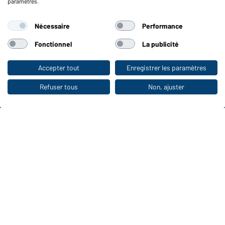
paramètres.
Fonctions et entretien
Nécessaire
Performance
Caractéristiques du produit
Conseils d'entretien
Fonctionnel
La publicité
Tailles
Couleurs
Accepter tout
Enregistrer les paramètres
Vers la boutique pour particuliers
Refuser tous
Non, ajuster
WORKWEAR COLLECTION
Le choix idéal pour les professionnels :
découvrir la collection !
CORPORATE WORKWEAR
Grande présentation pour les entreprises :
Découvrir le catalogue !