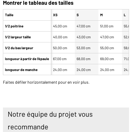
Montrer le tableau des tailles
Taille
XS
S
M
L
1/2 poitrine
45,00 cm
47,00 cm
51,00 cm
55,0
1/2 largeur taille
40,00 cm
43,00 cm
47,00 cm
52,0
1/2 du bas largeur
50,00 cm
53,00 cm
55,00 cm
59,0
longueur à partir de l'épaule
67,00 cm
68,00 cm
69,00 cm
71,0
longueur de manche
24,00 cm
24,00 cm
24,00 cm
24,0
Faites défiler horizontalement pour en voir plus.
Notre équipe du projet vous
recommande