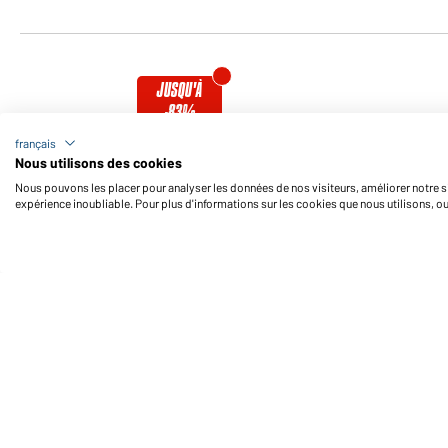
JUSQU'À
-83%
Veste softshell sport
Gilet softshell femme
français
femme
Disponible en S - XXL
Nous utilisons des cookies
Disponible en S - XXL
Nous pouvons les placer pour analyser les données de nos visiteurs, améliorer notre si
expérience inoubliable. Pour plus d'informations sur les cookies que nous utilisons, o
Numéro d'article:
JN1125
Numéro d'article:
JN1127
JUSQU'À
JUSQU'À
-58%
-58%
Bodywarmer en duvet
Veste en duvet femme
femme
Disponible en S - XXL
Disponible en S - XXL