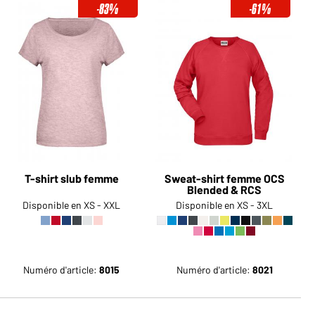
-83%
-61%
Devenez client maintenant!
Voudriez-vous acheter des
produits pour votre besoin privé?
Chemin d'accès au shop des
clients finaux
T-shirt slub femme
Sweat-shirt femme OCS
Blended & RCS
Disponible en XS - XXL
Disponible en XS - 3XL
Numéro d'article:
8015
Numéro d'article:
8021