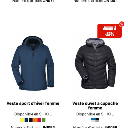
Numéro d'article:
JN071
Numéro d'article:
JN1001
JUSQU'À
-58%
Veste sport d'hiver femme
Veste duvet à capuche
femme
Disponible en S - XXL
Disponible en S - XXL
Numéro d'article:
JN1053
Numéro d'article:
JN1059