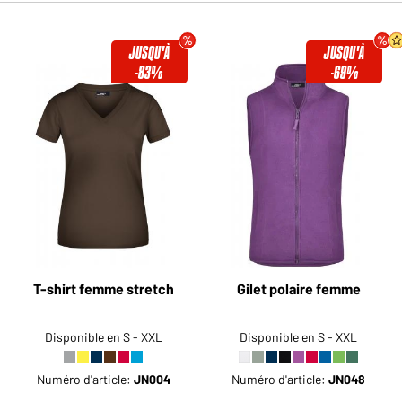
JUSQU'À
JUSQU'À
-83%
-69%
T-shirt femme stretch
Gilet polaire femme
Disponible en S - XXL
Disponible en S - XXL
Numéro d'article:
JN004
Numéro d'article:
JN048