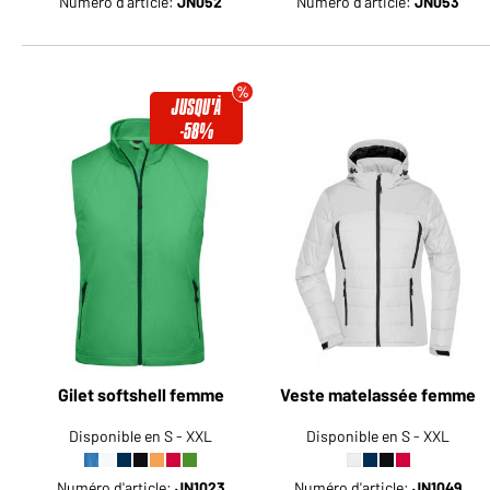
Numéro d'article:
JN052
Numéro d'article:
JN053
JUSQU'À
-58%
Gilet softshell femme
Veste matelassée femme
Disponible en S - XXL
Disponible en S - XXL
Numéro d'article:
JN1023
Numéro d'article:
JN1049