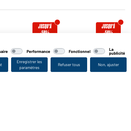
JUSQU'À
JUSQU'À
-58%
-58%
Veste d'hiver femme
Bodywarmer matelassé
femme
Disponible en S - XXL
La
Disponible en S - XXL
aire
Performance
Fonctionnel
publicité
Enregistrer les
ut
Refuser tous
Non, ajuster
Numéro d'article:
JN1133
Numéro d'article:
JN1135
paramètres
Vu en dernier
JUSQU'À
-58%
Veste softshell femme
Veste 3 en 1 femme
Disponible en XS - XXL
Disponible en XS - XXL