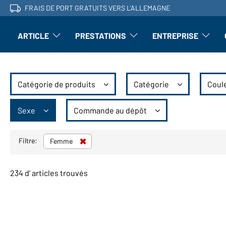
FRAIS DE PORT GRATUITS VERS L'ALLEMAGNE
ARTICLE
PRESTATIONS
ENTREPRISE
l'article : Ouvrir le sous-menu
Perfectionnement : ouvrir le sous-men
L'entrepri
Catégorie de produits
Catégorie
Coul
Sexe
Commande au dépôt
Filtre:
Femme
234 d' articles trouvés