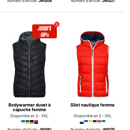
Numéro d'article:
JN1005
Numéro d'article:
JN1021
JUSQU'À
-58%
Bodywarmer duvet à
Gilet nautique femme
capuche femme
Disponible en S - XXL
Disponible en S - XXL
Numéro d'article:
JN1061
Numéro d'article:
JN1075