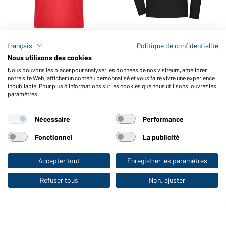
français
Politique de confidentialité
T-shirt de course pour
T-shirt de course à
homme GRS
manches longues pour
Nous utilisons des cookies
femmes GRS
Nous pouvons les placer pour analyser les données de nos visiteurs, améliorer
Disponible en S - 3XL
Disponible en XS - XXL
notre site Web, afficher un contenu personnalisé et vous faire vivre une expérience
inoubliable. Pour plus d'informations sur les cookies que nous utilisons, ouvrez les
paramètres.
Numéro d'article:
JN1384
Numéro d'article:
JN1385
Nécessaire
Performance
Fonctionnel
La publicité
Accepter tout
Enregistrer les paramètres
Vers la boutique pour particuliers
Refuser tous
Non, ajuster