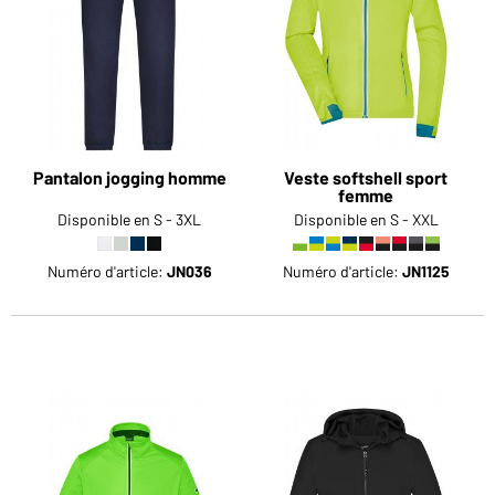
Voudriez-vous acheter des produits pour votre besoin
privé?
Chemin d'accès au shop des clients finaux
Pantalon jogging homme
Veste softshell sport
femme
Disponible en S - 3XL
Disponible en S - XXL
Numéro d'article:
JN036
Numéro d'article:
JN1125