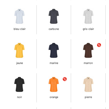
bleu-clair
carbone
gris-clair
jaune
marine
marron
noir
orange
pierre