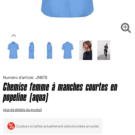
Voudriez-vous acheter des produits pour votre besoin
privé?
Chemin d'accès au shop des clients finaux

Numéro d'article: JN679
Chemise femme à manches courtes en
popeline (aqua)
plus de détails du produit
Couleurs et tailles actuellement sélectionnées en solde