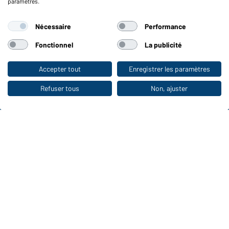
paramètres.
Fonctions et entretien
Nécessaire
Performance
Caractéristiques du produit
Conseils d'entretien
Fonctionnel
La publicité
Tailles
Couleurs
Accepter tout
Enregistrer les paramètres
Vers la boutique pour particuliers
Refuser tous
Non, ajuster
WORKWEAR COLLECTION
Le choix idéal pour les professionnels :
découvrir la collection !
CORPORATE WORKWEAR
Grande présentation pour les entreprises :
Découvrir le catalogue !