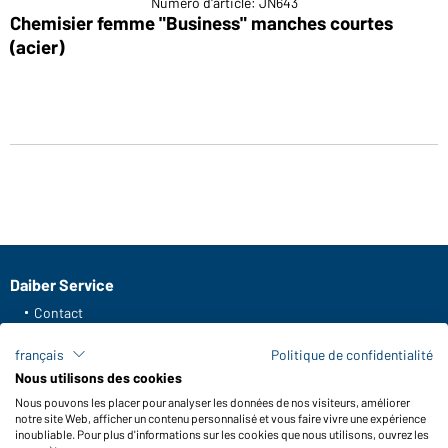
Numéro d'article: JN643
Chemisier femme "Business" manches courtes
(acier)
Daiber Service
Contact
Formulaire de contact
français
Politique de confidentialité
Frais de transport
Nous utilisons des cookies
FAQ / Manuel d' utilisation
Nous pouvons les placer pour analyser les données de nos visiteurs, améliorer
Vérifier le stock
notre site Web, afficher un contenu personnalisé et vous faire vivre une expérience
Reporting system according to whistleblower protection act
inoubliable. Pour plus d'informations sur les cookies que nous utilisons, ouvrez les