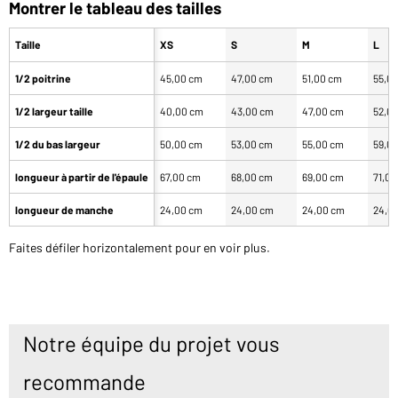
Montrer le tableau des tailles
Taille
XS
S
M
L
1/2 poitrine
45,00 cm
47,00 cm
51,00 cm
55,0
1/2 largeur taille
40,00 cm
43,00 cm
47,00 cm
52,0
1/2 du bas largeur
50,00 cm
53,00 cm
55,00 cm
59,0
longueur à partir de l'épaule
67,00 cm
68,00 cm
69,00 cm
71,0
longueur de manche
24,00 cm
24,00 cm
24,00 cm
24,0
Faites défiler horizontalement pour en voir plus.
Notre équipe du projet vous
recommande