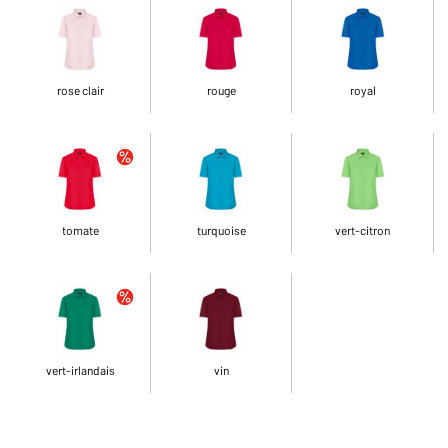
rose clair
rouge
royal
tomate
turquoise
vert-citron
vert-irlandais
vin